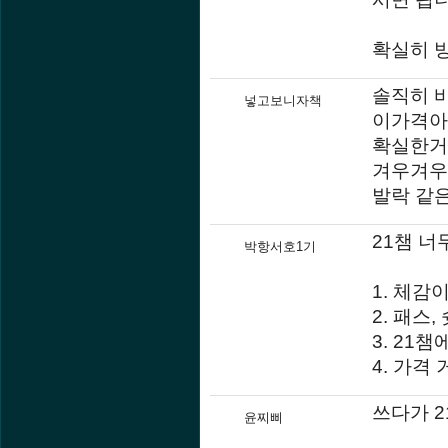
확실히 방
솔직히 
넣고보니자책
이가격아
확실한거
겨우겨우
발락 같
21챔 너
박항서호1기
1. 체감
2. 패스
3. 21
4. 가격
쓰다가 
윤찌삐