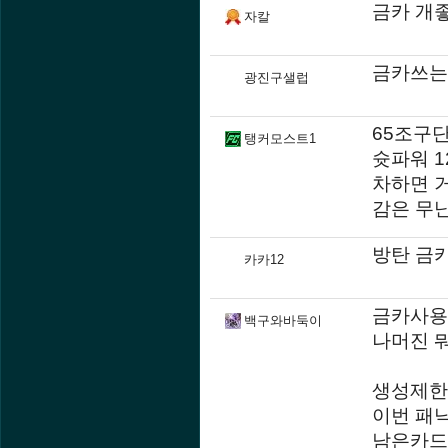
금카 개
자칼
금카쓰는데 
광진구샐럽
65조구
탱커모스트1
슛파워 
차하면 거
감은 무
방탄 금
카카12
금카사용
백구와바둑이
나머진 
생성제한
이번 패
남은카드