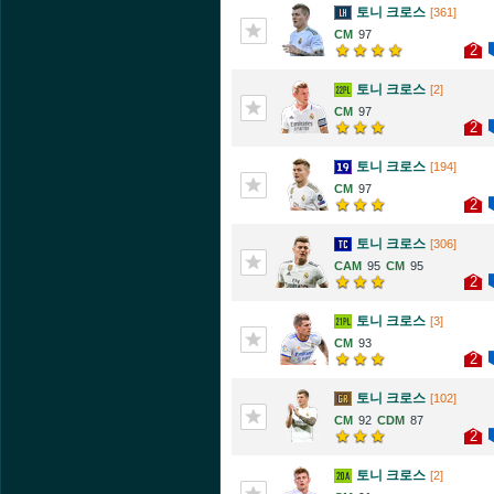
토니 크로스
[361]
97
2
토니 크로스
[2]
97
2
토니 크로스
[194]
97
2
토니 크로스
[306]
95
95
2
토니 크로스
[3]
93
2
토니 크로스
[102]
92
87
2
토니 크로스
[2]