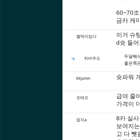
60~70
금카 캐
이거 슈
챌딱이임다
d슛 들
두달째쓰
히바우도
좋은쪽
슛파워 
kkjumin
급여 줄
조태오
가격이 더
8카 실사
깜지a
보여지는 
고 다 뺏