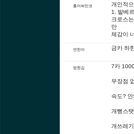
개인적으
홍어싸만코
1. 발베
크로스는
만
체감이 
금카 하
연한아
7카 10
영현김
무장점 
속도? 
개뻥스탯 
개쓰레기