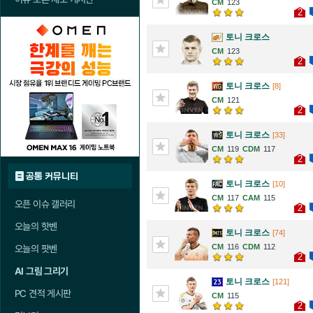
123
2
토니 크로스
123
2
토니 크로스
[8]
121
2
토니 크로스
[33]
119
117
2
공통 커뮤니티
토니 크로스
[10]
117
115
오픈 이슈 갤러리
2
오늘의 핫벤
토니 크로스
[74]
116
112
오늘의 팟벤
2
AI 그림 그리기
토니 크로스
[121]
PC 견적 게시판
115
2