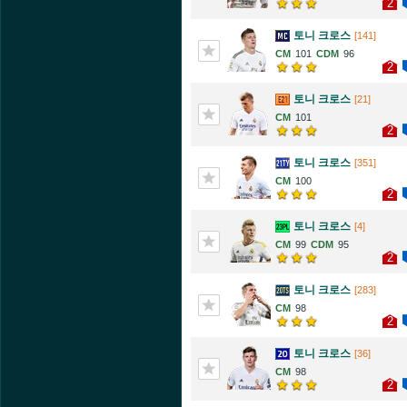
2
토니 크로스
[141]
101
96
2
토니 크로스
[21]
101
2
토니 크로스
[351]
100
2
토니 크로스
[4]
99
95
2
토니 크로스
[283]
98
2
토니 크로스
[36]
98
2