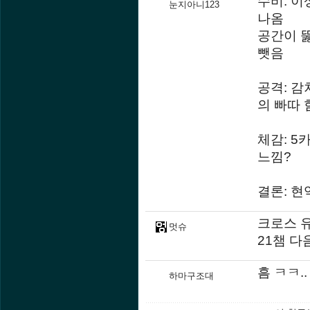
수비: 이
눈지아니123
나옴
공간이 
뺏음
공격: 감
의 빠따 
체감: 5
느낌?
결론: 현
크로스 
멋슈
21챔 
흠 ㅋㅋ..
하마구조대