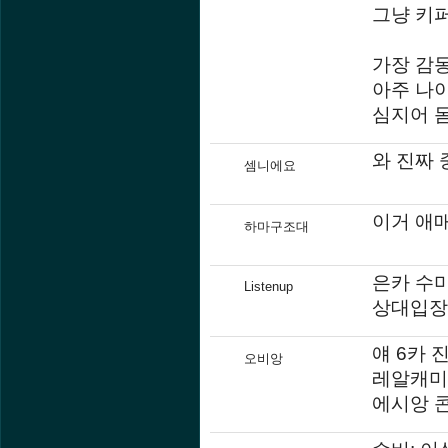
그냥 키
가장 감
아주 나
심지어 
와 진짜
셈니에요
이거 애매
하마구조대
은카 수
Listenup
상대입장
얘 6카 
오비앙
레알캐미
에시앙 