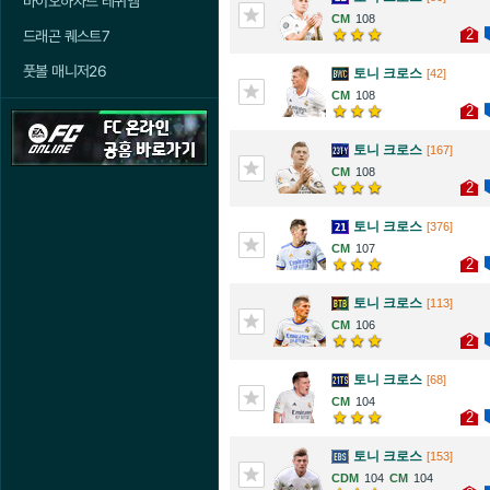
바이오하자드 레퀴엠
108
2
드래곤 퀘스트7
풋볼 매니저26
토니 크로스
[42]
108
2
토니 크로스
[167]
108
2
토니 크로스
[376]
107
2
토니 크로스
[113]
106
2
토니 크로스
[68]
104
2
토니 크로스
[153]
104
104