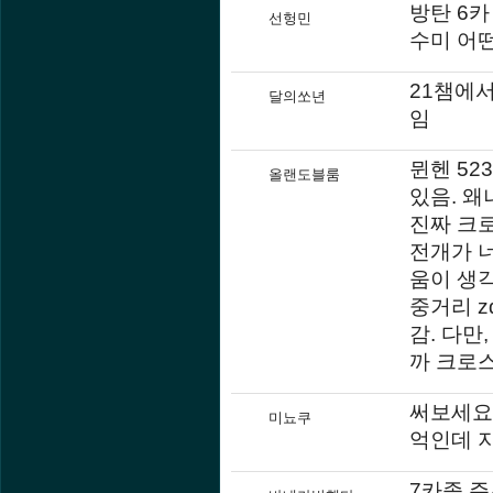
방탄 6카
선헝민
수미 어떤
21챔에서
달의쏘년
임
뮌헨 52
올랜도블룸
있음. 왜
진짜 크
전개가 너
움이 생
중거리 z
감. 다만
까 크로스
써보세요
미뇨쿠
억인데 
7카좀 