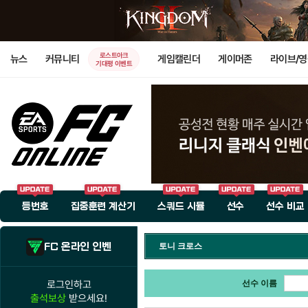
로스트아크
뉴스
커뮤니티
게임캘린더
게이머존
라이브/
기대평 이벤트
등번호
집중훈련 계산기
스쿼드 시뮬
선수
선수 비교
FC 온라인 인벤
토니 크로스
로그인하고
선수 이름
출석보상
받으세요!