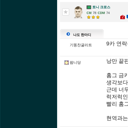
토니 크로스
78
74
2
나도 한마디
9카 연락주세
기똥찬굴리트
낭만 끝
팜니당
홈그 금
생각보다
근데 너
럭저럭인
빨리 홈
현역과는