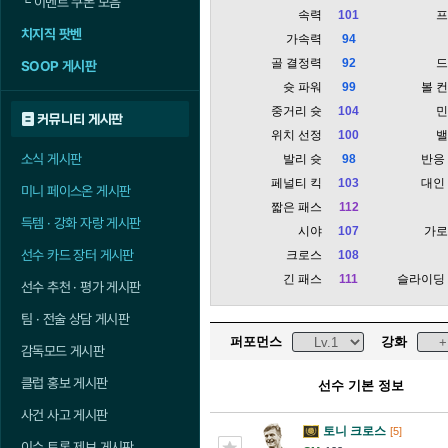
└
이벤트 쿠폰 모음
속력
101
치지직 팟벤
가속력
94
골 결정력
92
SOOP 게시판
슛 파워
99
볼 
중거리 슛
104
커뮤니티 게시판
위치 선정
100
소식 게시판
발리 슛
98
반응
페널티 킥
103
대인
미니 페이스온 게시판
짧은 패스
112
득템 · 강화 자랑 게시판
시야
107
가
선수 카드 장터 게시판
크로스
108
긴 패스
111
슬라이딩
선수 추천 · 평가 게시판
팀 · 전술 상담 게시판
퍼포먼스
강화
감독모드 게시판
클럽 홍보 게시판
선수 기본 정보
사건 사고 게시판
토니 크로스
[5]
이슈 토론 제보 게시판