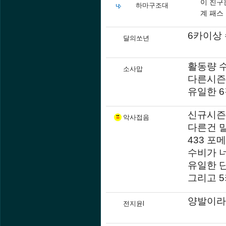
이 친구
하마구조대
계 패스
6카이상 
달의쏘년
활동량 
소사맙
다른시즌 
유일한 
신규시즌
악사접음
다른건 
433 
수비가 
유일한 
그리고 
양발이라 
전지윤l