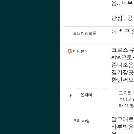
음.. 너
단점 : 
이 친구
로얄킹김호준
크로스 
미남본색
ebs크
존나조음 
경기장곳
한번써보
교육은 
윤찌삐
수미로 
랑 21
말그대로 
우리siu형
라부받은 