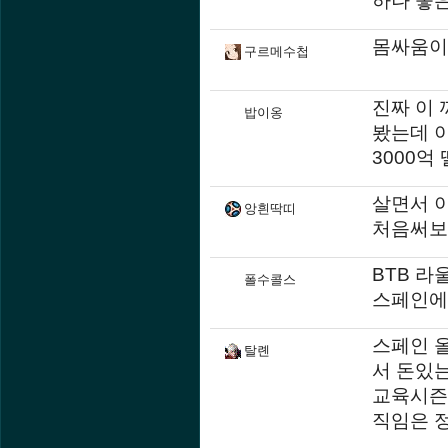
하나 좋
몸싸움이 
구르메수첩
진짜 이 
밥이옹
봤는데 이
3000억
살면서 
앙흰딱띠
처음써보
BTB 라
폴수콜스
스페인에
스페인 
탈롄
서 돈있
교육시즌
직임은 