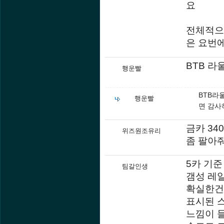
요
전체적으
은 요번
BTB 라
행운빨
BTB라
행운빨
면 감사
금카 34
위즈원조유리
좀 팔아
5카 기준
팀갈인생
갬성 레알
확실한건
표시된 
느낌이 