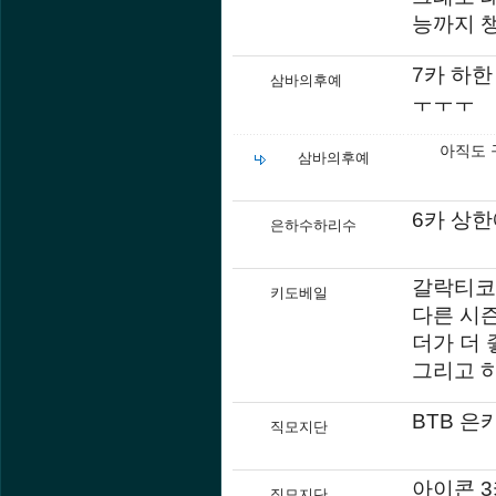
능까지 
7카 하
삼바의후예
ㅜㅜㅜ
아직도 
삼바의후예
6카 상
은하수하리수
갈락티코1
키도베일
다른 시
더가 더 
그리고 
BTB 은
직모지단
아이콘 3
직모지단