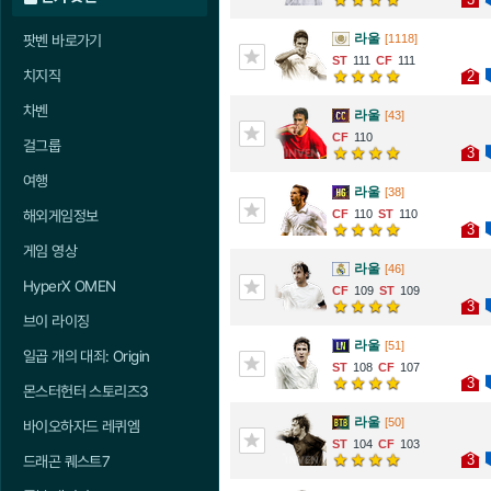
라울
팟벤 바로가기
[1118]
111
111
치지직
2
차벤
라울
[43]
110
걸그룹
3
여행
라울
[38]
해외게임정보
110
110
3
게임 영상
라울
[46]
HyperX OMEN
109
109
3
브이 라이징
라울
[51]
일곱 개의 대죄: Origin
108
107
3
몬스터헌터 스토리즈3
라울
[50]
바이오하자드 레퀴엠
104
103
3
드래곤 퀘스트7