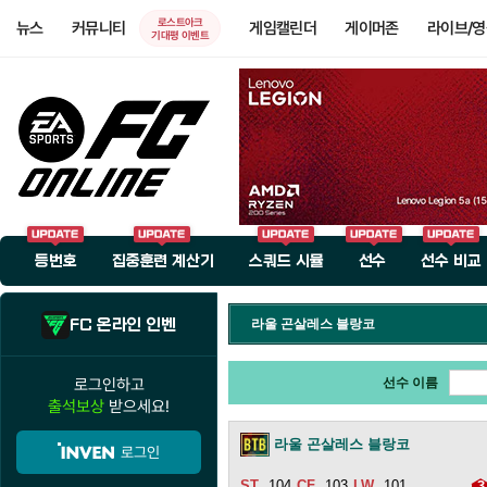
로스트아크
뉴스
커뮤니티
게임캘린더
게이머존
라이브/
기대평 이벤트
등번호
집중훈련 계산기
스쿼드 시뮬
선수
선수 비교
FC 온라인 인벤
라울 곤살레스 블랑코
로그인하고
선수 이름
출석보상
받으세요!
라울 곤살레스 블랑코
로그인
104
103
101
3