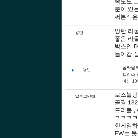
속도도 
분이 있는
써본적은
방탄 라울
용민
좋음 라
박스안 D
들어감 
몸싸움도
용민
밸런스 
아님 1
로스블랑코
알투그만해
골결 13
드리블 ,
ㅋㅋㅋㅋ
한게임하면
FW는 못