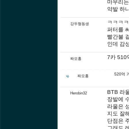
마무리는
약발 하
ㅋㅋㅋㅋ
강두형동생
퍼터를 
빨간불 
인데 감
7카 51
짜모홍
520억
짜모홍
BTB 라
Herobin32
장발에 수
라울은 성
지도 잘해
단점은 주
그래도 