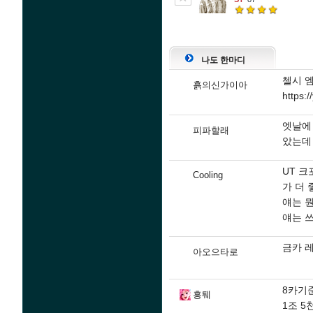
나도 한마디
첼시 
흙의신가이아
https:
엣날에
피파할래
았는데
UT 크
Cooling
가 더 
얘는 뭔
얘는 쓰
금카 
아오으타로
8카기
흥퉤
1조 