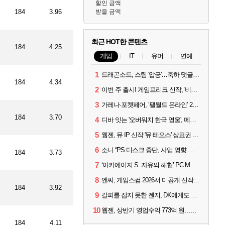
할인 금액
184
3.96
받을 금액
최근 HOT한 콘텐츠
184
4.25
게임
IT
유머
연예
1
드래곤소드, 스팀 '압긍'…축하 댓글 달고 게임 코드 받자!
184
4.34
2
이번 주 출시! 게임프리크 신작, '비스트 오브 리인카네이션'
3
가레나·포켓페어, ‘팰월드 온라인’ 2026년 출시 예고
184
3.70
4
디바 잇는 '오버워치 한국 영웅', 메카 파일럿 디몬 나온다
5
웹젠, 뮤 IP 신작 '뮤 테오스' 상표권 출원
6
소니 “PS 디스크 중단, 사업 영향 없다”
184
3.73
7
‘아키에이지 S: 자유의 해협’ PC MMORPG로 개발한다
8
엔씨, 게임스컴 2026서 미공개 신작 최초 공개
184
3.92
9
갈피를 잡지 못한 젠지, DK에게도 0:2 패배
10
웹젠, 상반기 영업수익 773억 원…순이익 89% 증가
184
4.11