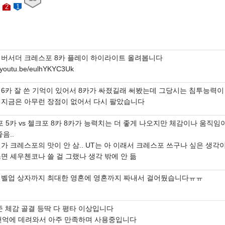
2
1
엠버서더 크레스포 8카 플레이 하이라이트 올려봅니다
//youtu.be/eulhYKYC3Uk
 6카 잘 쓴 기억이 있어서 8카가 싸졌길래 써봤는데 그당시는 침투능력이
 지금은 아무런 장점이 없어서 다시 팔았습니다
포 5카 vs 첼크포 8카 8카가 능력치는 더 좋게 나오지만 체감이나 움직임이
좋음..
가 크레스포의 맛이 안 삼.. UT는 아 이래서 크레스포 쓰구나 싶은 생각
면 셰우첸코나 쓸 걸 그랬나 생각 밖에 안 듦
레벨업 상자까지 최대한 영혼에 영혼까지 짜내서 걸어뒀습니다ㅠㅠ
준 체감 골결 등딱 다 평타 이상입니다
5천억에 데려와서 아주 만족하며 사용중입니다