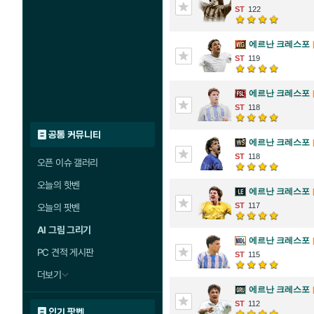
122
에르난 크레스포
119
에르난 크레스포
118
공통 커뮤니티
에르난 크레스포
118
오픈 이슈 갤러리
오늘의 핫벤
에르난 크레스포
117
오늘의 팟벤
AI 그림 그리기
에르난 크레스포
PC 견적 게시판
115
더보기
에르난 크레스포
112
인기 팟벤