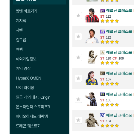
에르난 크레스포
팟벤 바로가기
112
치지직
차벤
에르난 크레스포
112
걸그룹
여행
에르난 크레스포
해외게임정보
110
109
게임 영상
에르난 크레스포
HyperX OMEN
107
브이 라이징
에르난 크레스포
일곱 개의 대죄: Origin
105
몬스터헌터 스토리즈3
에르난 크레스포
바이오하자드 레퀴엠
104
드래곤 퀘스트7