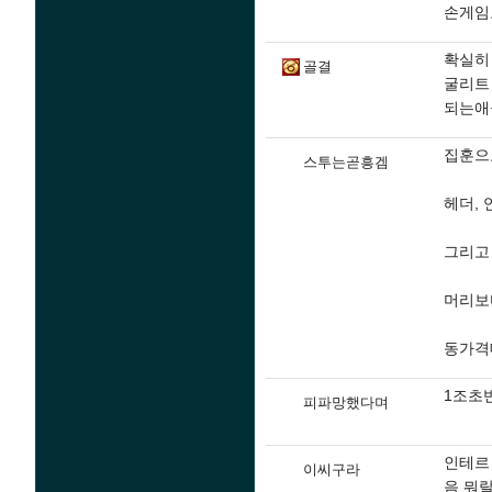
손게임도
확실히
골결
굴리트
되는애
집훈으
스투는곧흥겜
헤더, 
그리고
머리보
동가격
1조초
피파망했다며
인테르 
이씨구라
음 뭐