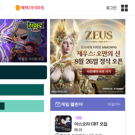
혜택.아이마트
로그인
인
벤
전
체
사
이
트
맵
게임 캘린더
더보기+
모집
아스오라 CBT 모집
08.19