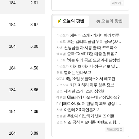
184
2.61
더보기+
트
오늘의 팟벤
오늘의 핫벤
184
3.67
캐릭터 소개 - 카가미하라 하루
아스오라
모든 엘리트 골렘 위치 공략 (30개) - 방랑 결투가
비스트
184
5.00
선생님들 차 시동 끌 때 꾸르륵소리나는데
차벤
중국 CXMT, D램 매출 점유율 7%…글로벌 4위로 부상
해외겜
'하늘 위의 공포' 도전과제 달성법
비스트
아키츠 아키나 성우 정보 및 주요 필모
아스오라
184
4.50
힐러는 안나오고
명조
8월 28일 넷플릭스에서 예고편 공개 예정
GTA6
카가미하라 하루 성우 정보 및 주요 필모
아스오라
184
3.86
세계관 소개 | 소명 상인회
명조
60프레임 나오는데 정상일까요?
레퀴엠
[페르소나5: 더 팬텀 X] 괴도 영상 l 타카마키 안·댄싱 스타
PV
아반테 2.0 자연흡기?
차벤
184
4.09
무한대 아난타가 넷이즈 어플 달력에 일정 등록
섭컬겜
명조 공식 이모티콘 이벤트 진행해봤습니다! 참여부터 추첨까지????
명조
새로고침
184
3.89