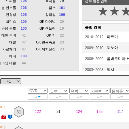
드리블
104
적극성
79
선수 평점 입력
★
★
볼 컨트롤
106
점프
101
민첩성
105
침착성
106
밸런스
105
GK 다이빙
20
클럽 경력
반응 속도
100
GK 핸들링
16
대인 수비
41
GK 킥
22
파르마
2010~2012
태클
47
GK 반응속도
23
제노아
2009~2010
가로채기
47
GK 위치선정
23
헤더
109
롬바르디아 F
2008~2009
라이딩 태클
44
첼시
2003~2008
롬바르디아 F
2006~2008
밀라노 FC(임
2004~2005
롬바르디아 F
2002~2003
[81]
31
122
31
124
125
117
라티움
2000~2002
2
1
파르마
1996~2000
[81]