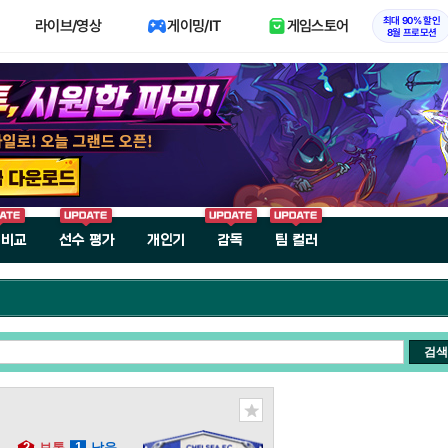
최대 90% 할인
라이브/영상
게이밍/IT
게임스토어
8월 프로모션
 비교
선수 평가
개인기
감독
팀 컬러
검색
2
보통
1
낮음