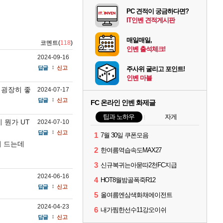
PC 견적이 궁금하다면?
IT인벤 견적게시판
매일매일,
코멘트(
118
)
인벤 출석체크!
2024-09-16
답글
신고
주사위 굴리고 포인트!
인벤 마블
 굉장히 좋
2024-07-17
답글
신고
FC 온라인 인벤 화제글
팁과 노하우
자게
 뭔가 UT
2024-07-10
답글
신고
1
7월 30일 쿠폰모음
이 드는데
2
한여름역습속도MAX27
3
신규복귀는아묻따2천FC지급
2024-06-16
4
HOT8월밤골폭죽R12
답글
신고
5
올여름엔삼색화채에이전트
2024-04-23
6
내가찜한선수11강오이쉬
답글
신고