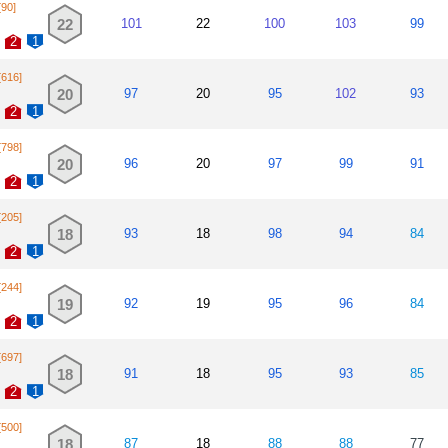
[90]
22
101
22
100
103
99
2
1
[616]
20
97
20
95
102
93
2
1
[798]
20
96
20
97
99
91
2
1
[205]
18
93
18
98
94
84
2
1
[244]
19
92
19
95
96
84
2
1
[697]
18
91
18
95
93
85
2
1
[500]
18
87
18
88
88
77