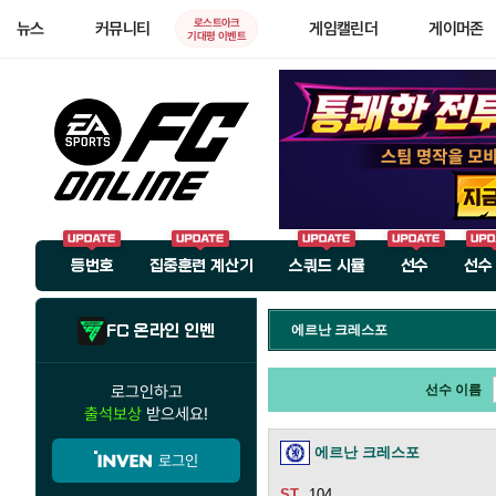
로스트아크
뉴스
커뮤니티
게임캘린더
게이머존
기대평 이벤트
등번호
집중훈련 계산기
스쿼드 시뮬
선수
선수
FC 온라인 인벤
에르난 크레스포
로그인하고
선수 이름
출석보상
받으세요!
에르난 크레스포
로그인
104