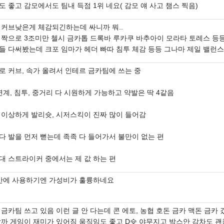
 좋고 감모에서도 팀내 득점 1위 네요( 감모 얘 사고 챔스 찍음)
 커브낮은게 체감되긴하는데 싸니까 뭐..
 짝으로 3조미만 첼시 금카톱 드록바 루카쿠 바추아이 모라타 토레스 등
들 다써봤는데 크포 임마가 헤더 빠따 침투 체감 등등 그나마 제일 밸런
로 커브, 속가 올려서 인테르 금카팀에 쓰는 중
연계, 침투, 중거리 다 시원하게 가능하고 약발은 딱 4같음
 이상하게 발리슛, 시저스킥이 진짜 많이 들어감
다 발을 먼저 뻗는데 족족 다 들어가서 불만이 없는 편
대 스트라이커 중에서는 제 값 하는 편
반에 사용하기엔 가성비가 훌륭하네요
금카팀 쓰고 있음 이런 글 안 다는데 콘 에토, 농협 호돈 금카 맥돈 금카 
랄까 게임이 재미가 있어짐 움직임도 좋고 D슛 야무지고 박스안 감차도 괜