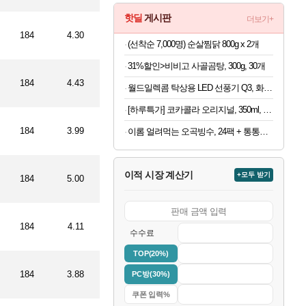
핫딜
게시판
더보기+
184
4.30
(선착순 7,000명) 순살찜닭 800g x 2개
31%할인>비비고 사골곰탕, 300g, 30개
184
4.43
월드일렉콤 탁상용 LED 선풍기 Q3, 화이트, 1개
[하루특가] 코카콜라 오리지널, 350ml, 24개
184
3.99
이롬 얼려먹는 오곡빙수, 24팩 + 통통단팥 4캔, 1세트
이적 시장 계산기
+모두 받기
184
5.00
184
4.11
수수료
TOP(20%)
184
3.88
PC방(30%)