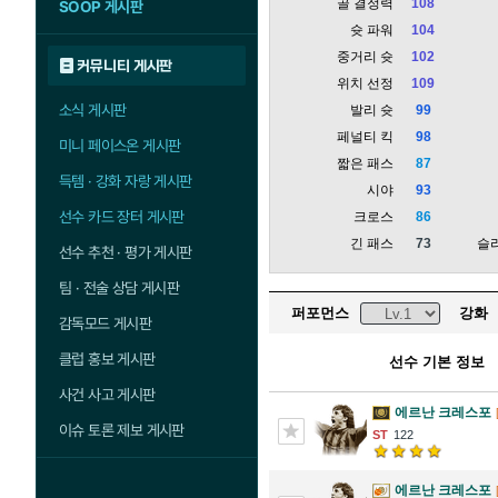
골 결정력
108
SOOP 게시판
슛 파워
104
중거리 슛
102
커뮤니티 게시판
위치 선정
109
소식 게시판
발리 슛
99
페널티 킥
98
미니 페이스온 게시판
짧은 패스
87
득템 · 강화 자랑 게시판
시야
93
선수 카드 장터 게시판
크로스
86
긴 패스
73
슬
선수 추천 · 평가 게시판
팀 · 전술 상담 게시판
퍼포먼스
강화
감독모드 게시판
클럽 홍보 게시판
선수 기본 정보
사건 사고 게시판
에르난 크레스포
이슈 토론 제보 게시판
122
에르난 크레스포