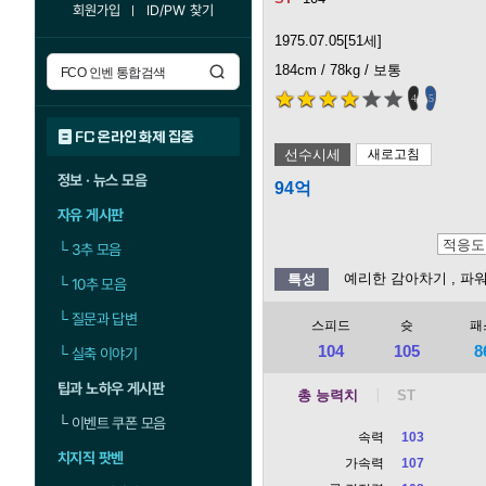
회원가입
ID/PW 찾기
1975.07.05[51세]
184cm / 78kg / 보통
4
5
FC 온라인 화제 집중
선수시세
새로고침
정보 · 뉴스 모음
94억
자유 게시판
└
3추 모음
예리한 감아차기
, 파
특성
└
10추 모음
└
질문과 답변
스피드
슛
패
104
105
8
└
실축 이야기
팁과 노하우 게시판
총 능력치
└
이벤트 쿠폰 모음
속력
103
치지직 팟벤
가속력
107