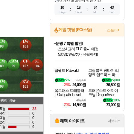
참가자 모집까지 남은 기간
10
18
34
42
Days
Hours
Min
Sec
게임 핫딜 (PC/스팀)
스토어+
LM
LW
문명 7 특별 할인!
98
101
조선&고려 DLC 출시 예정
50%할인&추가 적립까지!
인벤게임즈 8월 특별 할인!
드래곤소드: 어웨이크닝 입점!
마블 투혼 파이팅 소울즈 정식출시!
귀무자: 검의 길 예약 판매 중!
비스트 오브 리인카네이션 정식 출시!
커세어 코브 출시 기념 할인!
더 렐릭 퍼스트 가디언 정식 출시
베데스다 40주년 기념 할인 중!
캡콤 프렌차이즈 할인 진행 중!
캡콤 일부 상품 상시 할인
스타워즈 은하계 레이서
로블록스 기프트 카드 공식 입점
CM
CAM
CF
ST
인기 퍼블리셔 모음!
스팀으로 만나는 드래곤소드!
마블 히어로 총 출동&화려한 격투!
10% 할인과
게임프릭 신작 IP
해적'섬'을 발전시키자!
설화x하드코어 액션!
베데스다의 명작들을
몬헌, 바하 등 인기 IP를
몬헌 와일즈 & 드래곤즈 도그마2
인벤게임즈에서 10% 추가 적립
Robux를 가장 안전하고
89
99
102
104
팰월드 Palworld
그랑블루 판타지 리
최대 90% 할인가를 만나보세요!
네이버혜택과 함께 만나보세요!
네이버 포인트 혜택까지!
이니&베니 혜택까지!
네이버 혜택가와 함께 예약하세요!
할인&네이버혜택으로 만나보세요!
네이버페이 혜택과 만나보세요!
40주년 프로모션으로 만나보세요!
할인가에 만나보세요!
일부 에디션 상시 할인!
혜택으로 예약 판매 중
편안하게 충전하세요
링크 엔드리스 라그
나로크 업그레이드
5%
32,000
5,000
RM
RW
킷 Granblue Fantasy
25%
24,000원
36,800원
98
101
Relink Endless Ragn
옥토패스 트래블러
드래곤소드 어웨이
arok Upgrade Kit DL
II Octopath Traveler I
크닝 DragonSword A
C
I
wakening
49,800
10%
평점 비율
70%
14,940원
33,000원
5점
23
4점
0
3점
0
혜택.아이마트
더보기+
2점
0
1점
9