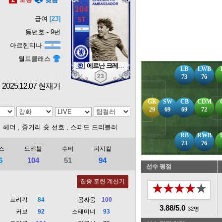
104
급여
[23]
등번호 - 9번
아르헨티나
월드클래스
에르난 크레스포
LB
LWB
23
73
76
2025.12.07 현재가
GK
SW
CB
CDM
29
69
69
72
워 헤더
, 중거리 슛 선호
, 스피드 드리블러
RB
RWB
73
76
스
드리블
수비
피지컬
6
104
51
94
선수 평점
집중 훈련 계산기
★★★★★
프리킥
84
몸싸움
100
3.88/5.0
32명
커브
92
스태미너
93