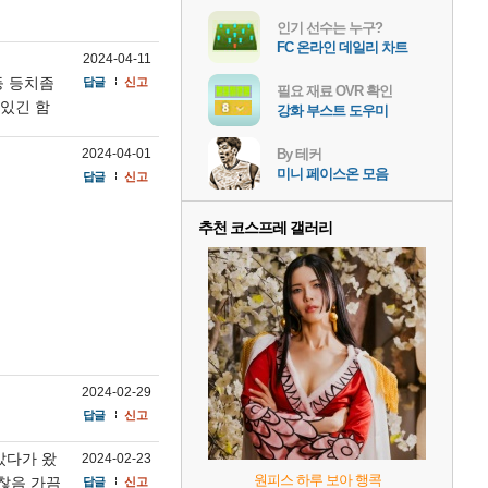
인기 선수는 누구?
FC 온라인 데일리 차트
2024-04-11
등 등치좀
답글
신고
필요 재료 OVR 확인
스있긴 함
강화 부스트 도우미
2024-04-01
By 테커
미니 페이스온 모음
답글
신고
추천 코스프레 갤러리
2024-02-29
답글
신고
갔다가 왔
2024-02-23
원피스 하루 보아 행콕
찮음 가끔
답글
신고