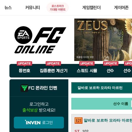
로스트아크
뉴스
커뮤니티
게임캘린더
게이머존
기대평 이벤트
등번호
집중훈련 계산기
스쿼드 시뮬
선수
선수
FC 온라인 인벤
알바로 보르하 모라타 마르틴
로그인하고
선수 이름
출석보상
받으세요!
알바로 보르하 모라타 마르
로그인
102