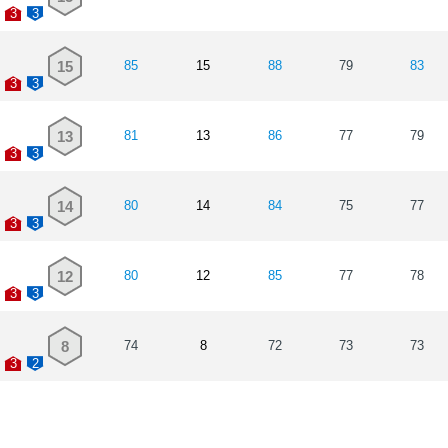
3
3
15
85
15
88
79
83
3
3
13
81
13
86
77
79
3
3
14
80
14
84
75
77
3
3
12
80
12
85
77
78
3
3
8
74
8
72
73
73
3
2