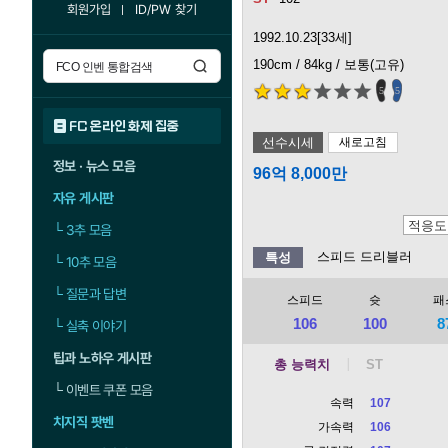
회원가입
ID/PW 찾기
1992.10.23[33세]
190cm / 84kg / 보통(고유)
5
5
FC 온라인 화제 집중
선수시세
새로고침
정보 · 뉴스 모음
96억 8,000만
자유 게시판
└
3추 모음
스피드 드리블러
특성
└
10추 모음
└
질문과 답변
스피드
슛
패
106
100
8
└
실축 이야기
팁과 노하우 게시판
총 능력치
└
이벤트 쿠폰 모음
속력
107
치지직 팟벤
가속력
106