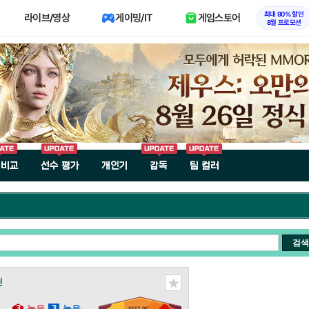
최대 90% 할인
라이브/영상
게이밍/IT
게임스토어
8월 프로모션
 비교
선수 평가
개인기
감독
팀 컬러
검색
틴
3
높음
3
높음