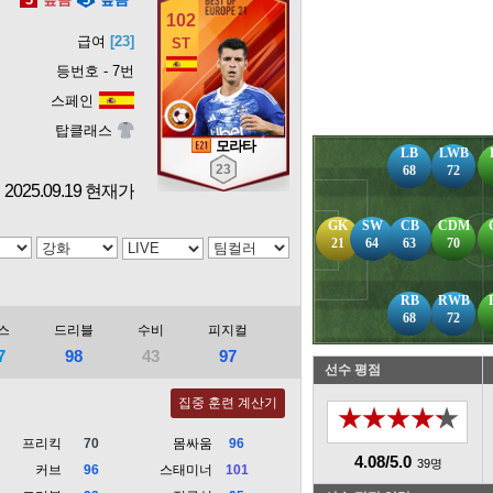
102
급여
[23]
등번호 - 7번
스페인
탑클래스
모라타
LB
LWB
23
68
72
2025.09.19 현재가
GK
SW
CB
CDM
21
64
63
70
RB
RWB
68
72
스
드리블
수비
피지컬
7
98
43
97
선수 평점
집중 훈련 계산기
★★★★★
프리킥
70
몸싸움
96
4.08/5.0
39명
커브
96
스태미너
101