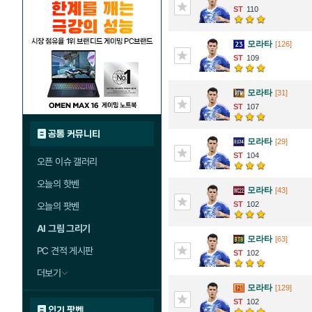
110
모라타
[126]
109
모라타
[31]
107
공통 커뮤니티
모라타
[29]
104
오픈 이슈 갤러리
오늘의 핫벤
모라타
[43]
102
오늘의 팟벤
AI 그림 그리기
모라타
[63]
PC 견적 게시판
102
더보기
모라타
[129]
102
인기 팟벤