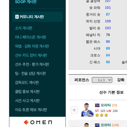
골 결정력
107
SOOP 게시판
슛 파워
101
중거리 슛
87
커뮤니티 게시판
위치 선정
109
소식 게시판
발리 슛
103
페널티 킥
76
미니 페이스온 게시판
짧은 패스
90
득템 · 강화 자랑 게시판
시야
89
선수 카드 장터 게시판
크로스
84
긴 패스
86
슬
선수 추천 · 평가 게시판
팀 · 전술 상담 게시판
퍼포먼스
강화
감독모드 게시판
클럽 홍보 게시판
선수 기본 정보
사건 사고 게시판
모라타
[33]
이슈 토론 제보 게시판
110
106
모라타
[108]