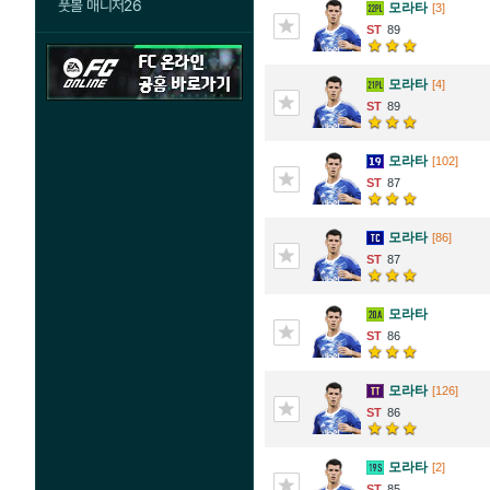
풋볼 매니저26
모라타
[3]
89
모라타
[4]
89
모라타
[102]
87
모라타
[86]
87
모라타
86
모라타
[126]
86
모라타
[2]
85