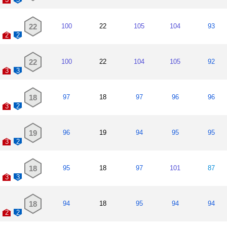
22
100
22
105
104
93
2
2
22
100
22
104
105
92
3
3
18
97
18
97
96
96
3
2
19
96
19
94
95
95
3
2
18
95
18
97
101
87
3
3
18
94
18
95
94
94
2
2