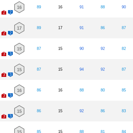
16
89
16
91
88
90
2
2
17
89
17
91
86
87
2
2
15
87
15
90
92
82
3
3
15
87
15
94
92
87
3
3
16
86
16
88
80
85
3
3
15
86
15
92
86
83
3
3
15
85
15
88
81
84