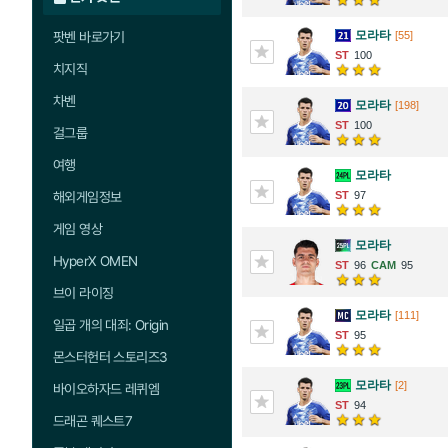
모라타
팟벤 바로가기
[55]
100
치지직
차벤
모라타
[198]
100
걸그룹
여행
모라타
해외게임정보
97
게임 영상
모라타
HyperX OMEN
96
95
브이 라이징
모라타
[111]
일곱 개의 대죄: Origin
95
몬스터헌터 스토리즈3
모라타
[2]
바이오하자드 레퀴엠
94
드래곤 퀘스트7