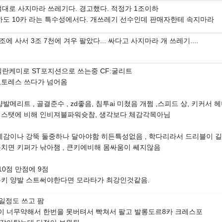
 절대로 사지마라 쓰레기다. 경고했다. 적정가 1조이하
하도 10카 라는 특수성에서다. 개쓰레기 선수인데 판매자한테 속지마라
4조에 사서 3조 7천에 겨우 팔았다... 싸다고 사지마라 개 쓰레기....
 밀란케미로 ST포지션으로 쓰는중 CF:굴리트
,토레스 쓰다가 넘어옴
양발메리트 , 골결준수 , zd좋음, 침투ai 미쳤음 개쩜 ,스피드 상, 키커서 헤
 스탯에 비해 인비져블파워슛참, 생각보다 체감각목아님
 예감이나 강뚝 둘중하나 달아야함 히든특성없음 , 학다리라서 드리블이 길
못치면 키퍼가 낚아챔 , 큰키에비해 몸싸움이 쎄지않음
 10점 만점에 9점
큰키 양발 스트써야한다면 모라타가 최강인것같음.
5일정도 쓰고 팜
이 너무약해서 한번을 못버텨서 빡쳐서 팔고 발롱도르8카 크레스포