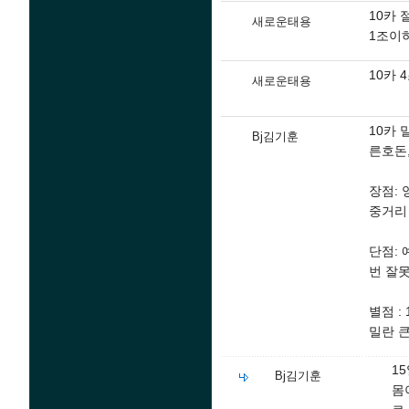
10카
새로운태용
1조이
10카 
새로운태용
10카
Bj김기훈
른호돈
장점: 
중거리
단점:
번 잘
별점 :
밀란 
1
Bj김기훈
몸