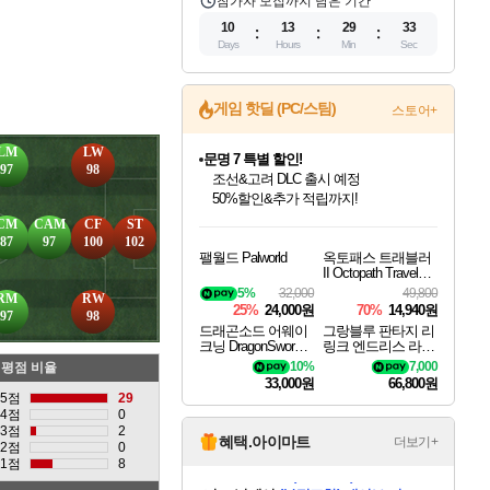
참가자 모집까지 남은 기간
10
13
29
32
Days
Hours
Min
Sec
게임 핫딜 (PC/스팀)
스토어+
LM
LW
마블 투혼 파이팅 소울즈 정식출시!
97
98
마블 히어로 총 출동&화려한 격투!
네이버 포인트 혜택까지!
인벤게임즈 8월 특별 할인!
드래곤소드: 어웨이크닝 입점!
문명 7 특별 할인!
귀무자: 검의 길 예약 판매 중!
비스트 오브 리인카네이션 정식 출시!
커세어 코브 출시 기념 할인!
더 렐릭 퍼스트 가디언 정식 출시
베데스다 40주년 기념 할인 중!
캡콤 프렌차이즈 할인 진행 중!
캡콤 일부 상품 상시 할인
스타워즈 은하계 레이서
로블록스 기프트 카드 공식 입점
CM
CAM
CF
ST
인기 퍼블리셔 모음!
스팀으로 만나는 드래곤소드!
조선&고려 DLC 출시 예정
10% 할인과
게임프릭 신작 IP
해적'섬'을 발전시키자!
설화x하드코어 액션!
베데스다의 명작들을
몬헌, 바하 등 인기 IP를
몬헌 와일즈 & 드래곤즈 도그마2
인벤게임즈에서 10% 추가 적립
Robux를 가장 안전하고
87
97
100
102
팰월드 Palworld
옥토패스 트래블러
최대 90% 할인가를 만나보세요!
네이버혜택과 함께 만나보세요!
50%할인&추가 적립까지!
이니&베니 혜택까지!
네이버 혜택가와 함께 예약하세요!
할인&네이버혜택으로 만나보세요!
네이버페이 혜택과 만나보세요!
40주년 프로모션으로 만나보세요!
할인가에 만나보세요!
일부 에디션 상시 할인!
혜택으로 예약 판매 중
편안하게 충전하세요
II Octopath Traveler I
I
5%
32,000
49,800
RM
RW
25%
24,000원
70%
14,940원
97
98
드래곤소드 어웨이
그랑블루 판타지 리
크닝 DragonSword A
링크 엔드리스 라그
wakening
나로크 Granblue Fa
10%
7,000
평점 비율
ntasy Relink Endless
33,000원
66,800원
Ragnarok
5점
29
4점
0
3점
2
혜택.아이마트
더보기+
2점
0
1점
8