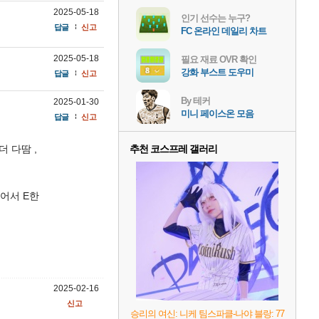
2025-05-18
인기 선수는 누구?
답글
신고
FC 온라인 데일리 차트
2025-05-18
필요 재료 OVR 확인
강화 부스트 도우미
답글
신고
By 테커
2025-01-30
미니 페이스온 모음
답글
신고
더 다땀 ,
추천 코스프레 갤러리
어서 E한
2025-02-16
신고
승리의 여신: 니케 팀스파클-나야 블랑: 77