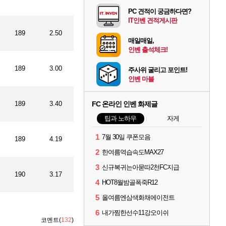
PC 견적이 궁금하다면?
IT인벤 견적게시판
189
2.50
매일매일,
인벤 출석체크!
189
3.00
주사위 굴리고 포인트!
인벤 마블
189
3.40
FC 온라인 인벤 화제글
팁과 노하우
자게
1
7월 30일 쿠폰모음
189
4.19
2
한여름역습속도MAX27
3
신규복귀는아묻따2천FC지급
190
3.17
4
HOT8월밤골폭죽R12
5
올여름엔삼색화채에이전트
6
내가찜한선수11강오이쉬
코멘트(
132
)