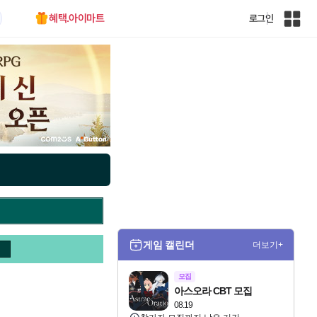
혜택.아이마트
로그인
인
벤
전
체
사
이
트
맵
게임 캘린더
더보기+
모집
아스오라 CBT 모집
08.19