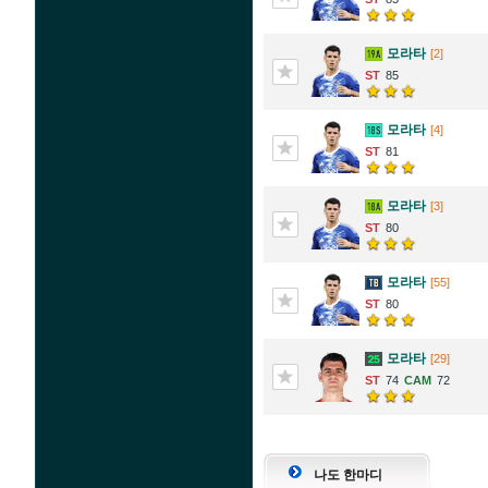
모라타
[2]
85
모라타
[4]
81
모라타
[3]
80
모라타
[55]
80
모라타
[29]
74
72
나도 한마디