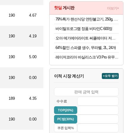
핫딜
게시판
더보기+
190
4.67
79%특가 랜선식당 연탄불고기, 250g, 4개
바이탈프로그램 정품 비타민C 600정
190
4.19
오아 메가에어라이트 써큘레이터 저소음 공기순환 BLDC 가정용 스탠드 선풍기
64%할인 스파클 생수, 무라벨, 2L, 24개
190
5.00
레이저코리아 바실리스크 V3 Pro 유무선 게이밍 마우스 35K / 블랙
이적 시장 계산기
+모두 받기
190
0.00
189
4.35
수수료
TOP(20%)
190
0.00
PC방(30%)