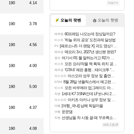
190
4.14
더보기+
드
오늘의 팟벤
오늘의 핫벤
190
3.78
드
60프레임 나오는데 정상일까요?
레퀴엠
'하늘 위의 공포' 도전과제 달성법
비스트
190
4.56
[페르소나5: 더 팬텀 X] 괴도 영상 l 타카마키 안·댄싱 스타
PV
메모리 3사, 2027년 생산분 완판?
해외겜
여기서 R1 뭘 말하는거고 R2가 뭘말하는걸까요?
명조
모든 요리/작물 책 획득 위치 공략 (36개) - 미식가 도전과제
비스트
190
4.00
‘GTA 6’ 예판 흥행…테이크투 “내부 예상 크게 넘어”
해외겜
아스오라 성우 정보 및 출연작 모음
아스오라
8월 28일 넷플릭스에서 예고편 공개 예정
GTA6
190
5.00
모든 바우에라 업그레이드 아이템 획득 위치 공략 (89개)
비스트
1세대 K7 3.5NA인데 LF쏘나타 2.0NA 기변하면 유류비 절약이 얼마나 될까요..?
차벤
아키츠 아키나 성우 정보 및 주요 필모
아스오라
[여행_국내] 남해 독일마을
여행
190
4.37
운문댐
여행
선생님들 차 시동 끌 때 꾸르륵소리나는데
차벤
새로고침
190
4.08