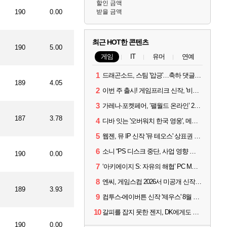
할인 금액
190
0.00
받을 금액
최근 HOT한 콘텐츠
190
5.00
게임
IT
유머
연예
1
드래곤소드, 스팀 '압긍'…축하 댓글 달고 게임 코드 받자!
189
4.05
2
이번 주 출시! 게임프리크 신작, '비스트 오브 리인카네이션'
3
가레나·포켓페어, ‘팰월드 온라인’ 2026년 출시 예고
187
3.78
4
디바 잇는 '오버워치 한국 영웅', 메카 파일럿 디몬 나온다
5
웹젠, 뮤 IP 신작 '뮤 테오스' 상표권 출원
6
소니 “PS 디스크 중단, 사업 영향 없다”
190
0.00
7
‘아키에이지 S: 자유의 해협’ PC MMORPG로 개발한다
8
엔씨, 게임스컴 2026서 미공개 신작 최초 공개
189
3.93
9
컴투스-에이버튼 신작 '제우스' 8월 26일 출시…"모두를 위한 경쟁"
10
갈피를 잡지 못한 젠지, DK에게도 0:2 패배
190
0.00