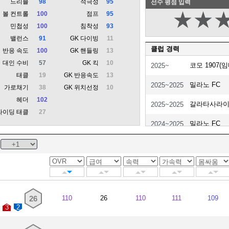
드리블
98
적극성
95
선수 평점 입력
★
★
볼 컨트롤
100
점프
95
민첩성
100
침착성
93
밸런스
91
GK 다이빙
11
클럽 경력
반응 속도
100
GK 핸들링
13
대인 수비
57
GK 킥
10
코모 1907(임
2025~
태클
19
GK 반응속도
13
밀라노 FC
2025~2025
가로채기
38
GK 위치선정
10
헤더
102
갈라타사라이
2025~2025
라이딩 태클
27
밀라노 FC
2024~2025
아틀레티코 
2022~2024
유벤투스(임대
2020~2022
아틀레티코 
2020~2020
26
110
26
110
111
109
아틀레티코 마
2019~2020
3
2
첼시
2017~2019