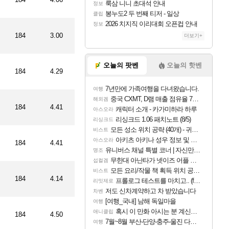
룩삼 니니 초대석 안내
정보
봉누도2 두 번째 티저 - 일상
클립
2026 치지직 이리대회 오픈컵 안내
정보
184
3.00
더보기+
오늘의 팟벤
오늘의 핫벤
184
4.29
7년만에 가족여행을 다녀왔습니다.
여행
중국 CXMT, D램 매출 점유율 7%…글로벌 4위로 부상
해외겜
184
4.41
캐릭터 소개 - 카가미하라 하루
아스오라
리싱크드 1.06 패치노트 (8/5)
리싱크드
모든 성소 위치 공략 (40개) - 귀환한 영혼 도전과제
비스트
아키츠 아키나 성우 정보 및 주요 필모
아스오라
184
4.41
유니버스 채널 특별 코너 | 자신만의 스타일
명조
무한대 아난타가 넷이즈 어플 달력에 일정 등록
섭컬겜
모든 요리/작물 책 획득 위치 공략 (36개) - 미식가 도전과제
비스트
184
4.14
프롤로그 테스트를 마치고.. (feat. 리아)
리밋제로
저도 신차계약하고 차 받았습니다
차벤
[여행_국내] 남해 독일마을
여행
혹시 이 만화 아시는 분 계신가요
애니클립
184
4.50
7월~8월 부산-단양-충주-울진 다녀왔어요~
여행