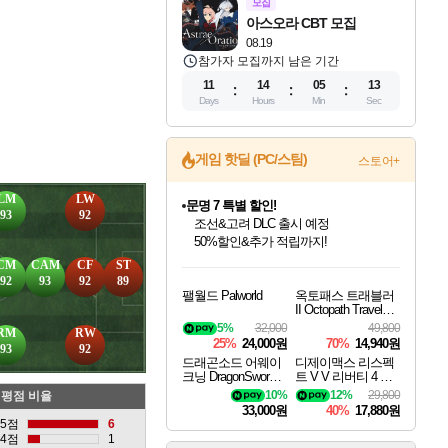
모집
아스오라 CBT 모집
08.19
참가자 모집까지 남은 기간
11
14
05
12
Days
Hours
Min
Sec
게임 핫딜 (PC/스팀)
스토어+
LM
LW
문명 7 특별 할인!
93
92
조선&고려 DLC 출시 예정
50%할인&추가 적립까지!
인벤게임즈 8월 특별 할인!
드래곤소드: 어웨이크닝 입점!
마블 투혼 파이팅 소울즈 정식출시!
귀무자: 검의 길 예약 판매 중!
비스트 오브 리인카네이션 정식 출시!
커세어 코브 출시 기념 할인!
더 렐릭 퍼스트 가디언 정식 출시
베데스다 40주년 기념 할인 중!
캡콤 프렌차이즈 할인 진행 중!
캡콤 일부 상품 상시 할인
스타워즈 은하계 레이서
로블록스 기프트 카드 공식 입점
CM
CAM
CF
ST
인기 퍼블리셔 모음!
스팀으로 만나는 드래곤소드!
마블 히어로 총 출동&화려한 격투!
10% 할인과
게임프릭 신작 IP
해적'섬'을 발전시키자!
설화x하드코어 액션!
베데스다의 명작들을
몬헌, 바하 등 인기 IP를
몬헌 와일즈 & 드래곤즈 도그마2
인벤게임즈에서 10% 추가 적립
Robux를 가장 안전하고
92
93
92
89
팰월드 Palworld
옥토패스 트래블러
최대 90% 할인가를 만나보세요!
네이버혜택과 함께 만나보세요!
네이버 포인트 혜택까지!
이니&베니 혜택까지!
네이버 혜택가와 함께 예약하세요!
할인&네이버혜택으로 만나보세요!
네이버페이 혜택과 만나보세요!
40주년 프로모션으로 만나보세요!
할인가에 만나보세요!
일부 에디션 상시 할인!
혜택으로 예약 판매 중
편안하게 충전하세요
II Octopath Traveler I
I
5%
32,000
49,800
RM
RW
25%
24,000원
70%
14,940원
93
92
드래곤소드 어웨이
디제이맥스 리스펙
크닝 DragonSword A
트 V V 리버티 4 팩
wakening
DJMAX RESPECT
10%
12%
29,800
평점 비율
V V Liberty 4 Pack D
33,000원
40%
17,880원
LC
5점
6
4점
1