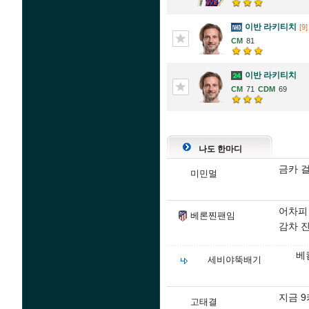
이반 라키티치
[9]
81
이반 라키티치
71
69
나도 한마디
금카 
미민멀
어차피
베론찐팬임
감차 
베
세비야뚝배기
지금 
고태결