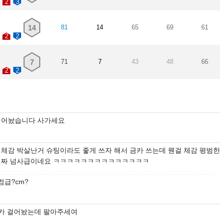
2
3
14
81
14
65
69
61
2
2
7
71
7
43
48
66
2
2
걸어놨습니다 사가세요
 체감 박살난거 슈팅이라도 좋게 쓰자 해서 금카 쓰는데 웬걸 체감 평범
진짜 넘사급이네요 ㅋㅋㅋㅋㅋㅋㅋㅋㅋㅋㅋㅋㅋㅋ
컴급?cm?
9카 걸어놨는데 팔아주세여