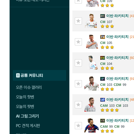
109
이반 라키티치
[41
107
이반 라키티치
[21
105
이반 라키티치
[60
104
공통 커뮤니티
이반 라키티치
[91
103
99
오픈 이슈 갤러리
오늘의 핫벤
이반 라키티치
[48
103
103
오늘의 팟벤
AI 그림 그리기
이반 라키티치
[1
PC 견적 게시판
99
99