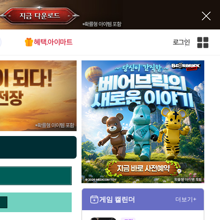
혜택.아이마트
로그인
인
벤
전
체
사
이
트
맵
게임 캘린더
더보기+