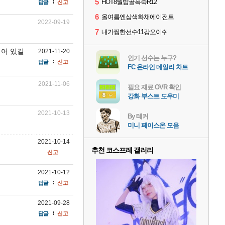
5
HOT8월밤골폭죽R12
답글
신고
6
올여름엔삼색화채에이전트
2022-09-19
7
내가찜한선수11강오이쉬
비어 있길
2021-11-20
인기 선수는 누구?
답글
신고
FC 온라인 데일리 차트
2021-11-06
필요 재료 OVR 확인
강화 부스트 도우미
2021-10-13
By 테커
미니 페이스온 모음
2021-10-14
추천 코스프레 갤러리
신고
2021-10-12
답글
신고
2021-09-28
답글
신고