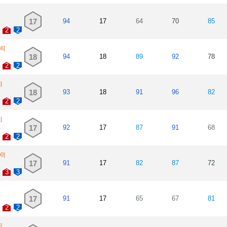
17
94
17
64
70
85
2
2
36]
18
94
18
89
92
78
2
2
]
18
93
18
91
96
82
2
2
]
17
92
17
87
91
68
2
2
00]
17
91
17
82
87
72
3
3
17
91
17
65
67
81
2
2
]