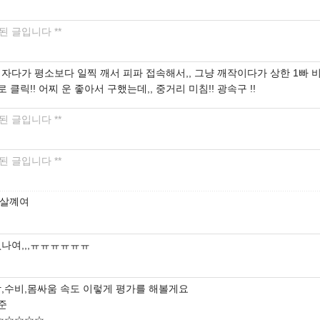
제된 글입니다 **
 자다가 평소보다 일찍 깨서 피파 접속해서,, 그냥 깨작이다가 상한 1빠 
바로 클릭!! 어찌 운 좋아서 구했는데,, 중거리 미침!! 광속구 !!
제된 글입니다 **
제된 글입니다 **
 살꼐여
없나여,,,ㅠㅠㅠㅠㅠㅠ
감,수비,몸싸움 속도 이렇게 평가를 해볼게요
준