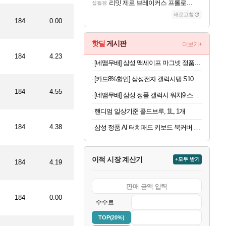
리밋 제로 브레이커스 프롤로그 테스트 후기 영상 업로드
섭컬겜
새로고침
184
0.00
핫딜
게시판
더보기+
184
4.23
[네맴무배] 삼성 맥세이프 마그넷 정품 플라베어 댄싱베어 미러 케이스 커버 갤럭시S26
[카드8%할인] 삼성전자 갤럭시탭 S10 FE WiFi 128GB 그레이 영상용 학습용 SM-X520
184
4.55
[네맴무배] 삼성 정품 갤럭시 워치9 스트랩 미스티 밴드 S/M (워치8+워치8 클래식 호환)
핸디엄 일상기준 콜드브루, 1L, 1개
184
4.38
삼성 정품 AI 터치패드 키보드 북커버 케이스 그레이, 갤럭시 탭 S11 울트라
이적 시장 계산기
+모두 받기
184
4.19
184
0.00
수수료
TOP(20%)