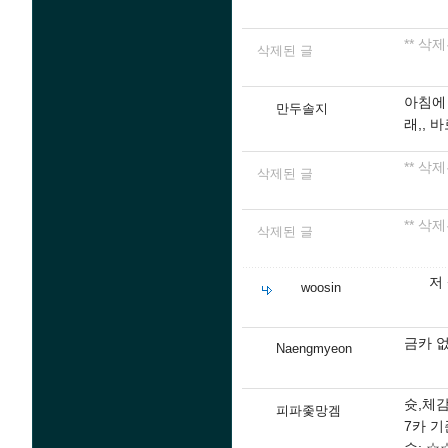
** 삭
삭제된 글
아침에
만두솔지
래,, 
** 삭
삭제된 글
** 삭
삭제된 글
저
woosin
금카 
Naengmyeon
슛,체
피파좇망겜
7카 기