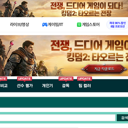
X
최대 90% 할인
라이브/영상
게이밍/IT
게임스토어
8월 프로모션
 비교
선수 평가
개인기
감독
팀 컬러
검색