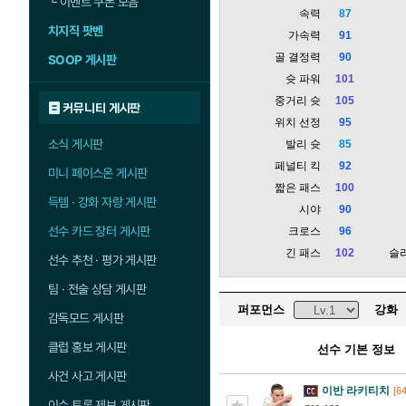
└
이벤트 쿠폰 모음
속력
87
치지직 팟벤
가속력
91
골 결정력
90
SOOP 게시판
슛 파워
101
중거리 슛
105
커뮤니티 게시판
위치 선정
95
소식 게시판
발리 슛
85
페널티 킥
92
미니 페이스온 게시판
짧은 패스
100
득템 · 강화 자랑 게시판
시야
90
선수 카드 장터 게시판
크로스
96
긴 패스
102
슬
선수 추천 · 평가 게시판
팀 · 전술 상담 게시판
퍼포먼스
강화
감독모드 게시판
클럽 홍보 게시판
선수 기본 정보
사건 사고 게시판
이반 라키티치
[64
이슈 토론 제보 게시판