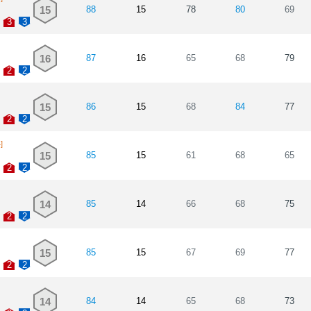
15
88
15
78
80
69
3
3
16
87
16
65
68
79
2
2
15
86
15
68
84
77
2
2
]
15
85
15
61
68
65
2
2
14
85
14
66
68
75
2
2
15
85
15
67
69
77
2
2
14
84
14
65
68
73