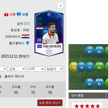
2
보통
2
보통
92
급여
[17]
등번호 - 10번
크로아티아
월드클래스
이반 라키티치
LB
LWB
17
83
85
2023.12.11 현재가
GK
SW
CB
CDM
18
76
75
84
몸
, 플레이 메이커
RB
RWB
83
85
스
드리블
수비
피지컬
7
90
72
78
선수 평점
집중 훈련 계산기
★★★★★