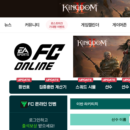
로스트아크
뉴스
커뮤니티
게임캘린더
게이머존
기대평 이벤트
등번호
집중훈련 계산기
스쿼드 시뮬
선수
선수
FC 온라인 인벤
이반 라키티치
로그인하고
선수 이름
출석보상
받으세요!