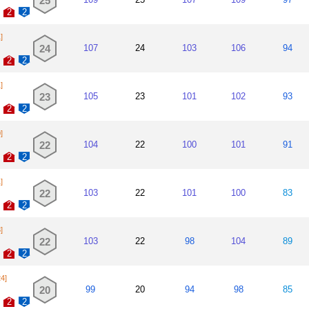
25
2
2
]
24
107
24
103
106
94
2
2
]
23
105
23
101
102
93
2
2
]
22
104
22
100
101
91
2
2
]
22
103
22
101
100
83
2
2
]
22
103
22
98
104
89
2
2
24]
20
99
20
94
98
85
2
2