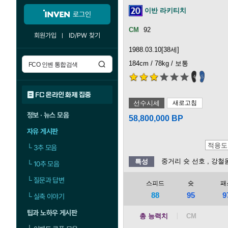
이반 라키티치
로그인
92
회원가입
ID/PW 찾기
1988.03.10[38세]
184cm / 78kg / 보통
4
5
FC 온라인 화제 집중
선수시세
새로고침
정보 · 뉴스 모음
58,800,000 BP
자유 게시판
└
3추 모음
중거리 슛 선호
, 강철
특성
└
10추 모음
└
질문과 답변
스피드
슛
패
88
95
9
└
실축 이야기
팁과 노하우 게시판
총 능력치