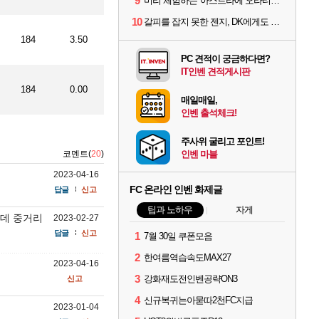
9
미리 체험하는 '아스트라에 오라티오'...NC, 8/19부터 CBT 참가자 모집
10
갈피를 잡지 못한 젠지, DK에게도 0:2 패배
184
3.50
PC 견적이 궁금하다면?
IT인벤 견적게시판
184
0.00
매일매일,
인벤 출석체크!
주사위 굴리고 포인트!
코멘트(
20
)
인벤 마블
2023-04-16
FC 온라인 인벤 화제글
답글
신고
팁과 노하우
자게
한데 중거리
2023-02-27
답글
신고
1
7월 30일 쿠폰모음
2
한여름역습속도MAX27
2023-04-16
3
강화재도전인벤공략ON3
신고
4
신규복귀는아묻따2천FC지급
2023-01-04