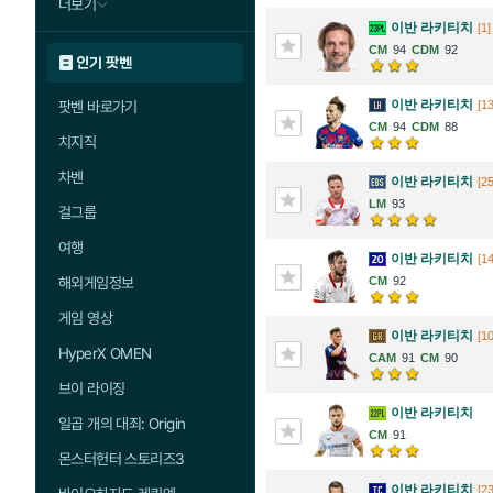
더보기
이반 라키티치
[1]
94
92
인기 팟벤
이반 라키티치
팟벤 바로가기
[1
94
88
치지직
차벤
이반 라키티치
[25
93
걸그룹
여행
이반 라키티치
[14
해외게임정보
92
게임 영상
이반 라키티치
[1
HyperX OMEN
91
90
브이 라이징
이반 라키티치
일곱 개의 대죄: Origin
91
몬스터헌터 스토리즈3
이반 라키티치
[23