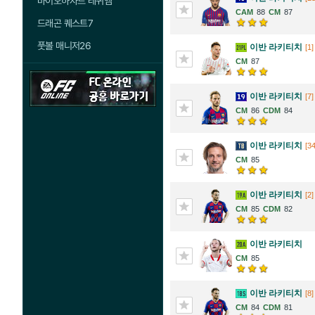
바이오하자드 레퀴엠
88
87
드래곤 퀘스트7
풋볼 매니저26
이반 라키티치
[1]
87
이반 라키티치
[7]
86
84
이반 라키티치
[34
85
이반 라키티치
[2]
85
82
이반 라키티치
85
이반 라키티치
[8]
84
81