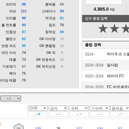
프리킥
98
몸싸움
68
4.38/5.0
8명
커브
101
스태미너
99
드리블
90
적극성
81
선수 평점 입력
★
★
볼 컨트롤
94
점프
70
민첩성
87
침착성
89
밸런스
82
GK 다이빙
10
클럽 경력
반응 속도
85
GK 핸들링
11
대인 수비
74
GK 킥
9
하이두크 스
2024~
태클
73
GK 반응속도
12
알샤밥
2024~2024
가로채기
67
GK 위치선정
8
헤더
75
세비야 FC
2020~2024
라이딩 태클
75
FC 바르셀로
2014~2020
세비야 FC
2011~2014
FC 샬케 04
2007~2011
FC 바젤 189
2005~2007
]
109
25
107
109
97