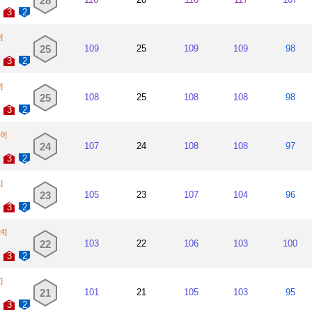
28
세비야 FC(임
2015~2016
3
2
보루시아 도
2014~2015
]
25
109
25
109
109
98
토리노
2013~2014
3
2
유벤투스
2013~2013
]
25
108
25
108
108
98
제노아
3
2
2012~2013
49]
페스카라 칼초
2011~2012
24
107
24
108
108
97
3
2
유벤투스
2011~2011
]
그로세토(임대
2011~2011
23
105
23
107
104
96
3
2
시에나(임대)
2010~2011
24]
유벤투스
2008~2010
22
103
22
106
103
100
3
2
]
21
101
21
105
103
95
3
2