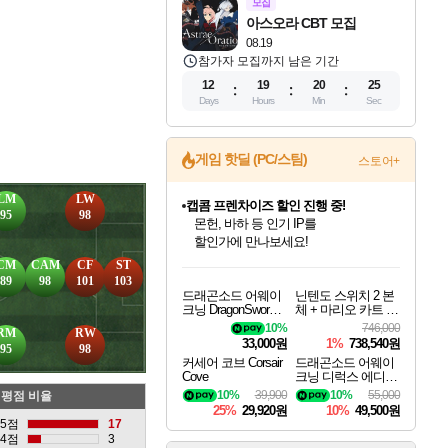
모집
아스오라 CBT 모집
08.19
참가자 모집까지 남은 기간
12
19
20
23
Days
Hours
Min
Sec
게임 핫딜 (PC/스팀)
스토어+
LM
LW
캡콤 일부 상품 상시 할인
95
98
몬헌 와일즈 & 드래곤즈 도그마2
일부 에디션 상시 할인!
인벤게임즈 8월 특별 할인!
드래곤소드: 어웨이크닝 입점!
문명 7 특별 할인!
귀무자: 검의 길 예약 판매 중!
비스트 오브 리인카네이션 정식 출시!
커세어 코브 출시 기념 할인!
더 렐릭 퍼스트 가디언 정식 출시
베데스다 40주년 기념 할인 중!
마블 투혼 파이팅 소울즈 예약 판매 중!
캡콤 프렌차이즈 할인 진행 중!
스타워즈 은하계 레이서
로블록스 기프트 카드 공식 입점
CM
CAM
CF
ST
인기 퍼블리셔 모음!
스팀으로 만나는 드래곤소드!
조선&고려 DLC 출시 예정
10% 할인과
게임프릭 신작 IP
해적'섬'을 발전시키자!
설화x하드코어 액션!
베데스다의 명작들을
마블 히어로 총 출동&화려한 격투!
몬헌, 바하 등 인기 IP를
인벤게임즈에서 10% 추가 적립
Robux를 가장 안전하고
89
98
101
103
드래곤소드 어웨이
닌텐도 스위치 2 본
최대 90% 할인가를 만나보세요!
네이버혜택과 함께 만나보세요!
50%할인&추가 적립까지!
이니&베니 혜택까지!
네이버 혜택가와 함께 예약하세요!
할인&네이버혜택으로 만나보세요!
네이버페이 혜택과 만나보세요!
40주년 프로모션으로 만나보세요!
네이버 포인트 혜택까지!
할인가에 만나보세요!
혜택으로 예약 판매 중
편안하게 충전하세요
크닝 DragonSword A
체 + 마리오 카트 월
wakening
드
10%
746,000
RM
RW
33,000원
1%
738,540원
95
98
커세어 코브 Corsair
드래곤소드 어웨이
Cove
크닝 디럭스 에디션
DragonSword Awake
10%
39,900
10%
55,000
평점 비율
ning Deluxe Edition
25%
29,920원
10%
49,500원
5점
17
4점
3