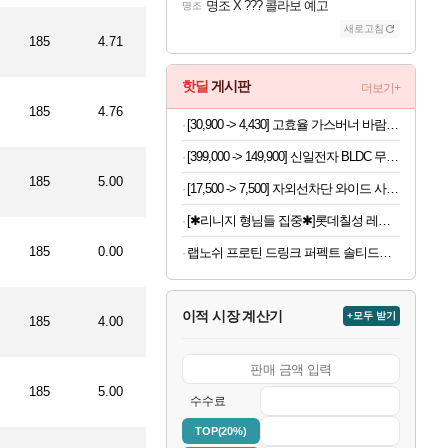
명조 X ??? 콜라보 예고
명조
새로고침
185
4.71
핫딜
게시판
더보기+
185
4.76
[30,900 -> 4,430] 고효율 가스버너 바람막이 (배송비포함)
[399,000 -> 149,900] 신일전자 BLDC 무선 청소기 + 충전거치대
185
5.00
[17,500 -> 7,500] 자외선차단 와이드 사파리모자
[✱리니지 형님들 집중✱]롯데칠성 레쓰비 마일드, 175ml, 30캔
185
0.00
랩노쉬 프로틴 드링크 퍼펙트 솔티드카라멜, 350ml, 24개
이적 시장 계산기
+모두 받기
185
4.00
185
5.00
수수료
TOP(20%)