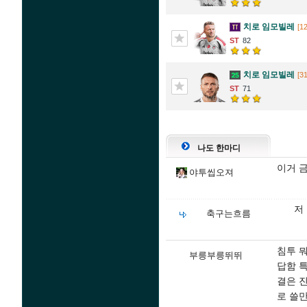
치로 임모빌레
[12
82
치로 임모빌레
[31
71
나도 한마디
이거 
야투씹오져
저
축구는흐름
침투 
부릉부릉뛰뛰
답함 
결은 
로 쓸