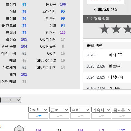
프리킥
83
몸싸움
100
4.08/5.0
25명
커브
98
스태미너
95
드리블
96
적극성
99
선수 평점 입력
★
★
볼 컨트롤
99
점프
94
민첩성
99
침착성
110
밸런스
105
GK 다이빙
17
클럽 경력
반응 속도
104
GK 핸들링
8
대인 수비
51
GK 킥
15
파리 FC
2026~
태클
45
GK 반응속도
19
볼로냐
2025~2026
가로채기
51
GK 위치선정
14
헤더
101
베식타슈
2024~2025
라이딩 태클
38
라티움
2016~2024
세비야 FC
2016~2016
토리노(임대)
2016~2016
세비야 FC
2016~2016
]
116
28
116
117
107