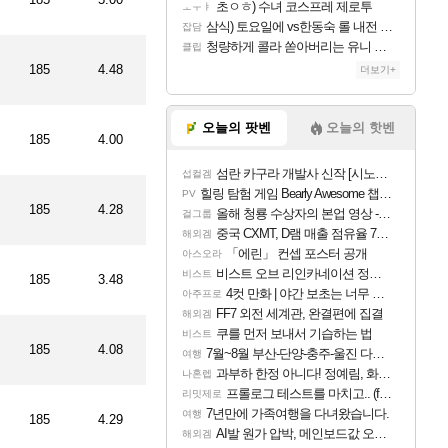
대)
초ㅇㅎ) 수녀 코스프레 제로투
ㅗㅜㅑ
삼식) 토요일에 vs한동숙 롤 내전 예정
잡담
르트문트
청량하게 콜라 쏟아버리는 유니 ㅋㅋㅋ
클립
185
4.48
더보기+
오늘의 팟벤
오늘의 핫벤
185
4.00
섬란 카구라 개발사 신작 [시노비 넥서스] 연내 출시 예정
섭컬겜
힐링 탐험 게임 Bearly Awesome 챕터 1 트레일러
(임대)
PV
185
4.28
올해 청룡 수상자의 본업 영상 - 스테이씨 윤
걸그룹
중국 CXMT, D램 매출 점유율 7%…글로벌 4위로 부상
해외겜
「에린」 컨셉 포스터 공개
아스오라
)
비스트 오브 리인카네이션 정보/공략글 모음
비스트
185
3.48
4컷 만화 | 야간 보초는 너무 힘들어
아주프로
FF7 외전 세계관, 완결편에 집결
해외겜
쿠를 먼저 보내서 기습하는 법
비스트
185
4.08
7월~8월 부산-단양-충주-울진 다녀왔어요~
여행
과부하 한정 아니다! 정예림, 화속성 서포터 세대 교체
나혼렙
프롤로그 테스트를 마치고.. (feat. 리아)
리밋제로
7년만에 가족여행을 다녀왔습니다.
여행
185
4.29
AI발 원가 압박, 메인보드값 오르나
해외겜