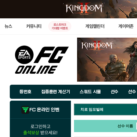
로스트아크
뉴스
커뮤니티
게임캘린더
게이머존
기대평 이벤트
등번호
집중훈련 계산기
스쿼드 시뮬
선수
선수
FC 온라인 인벤
치로 임모빌레
로그인하고
선수 이름
출석보상
받으세요!