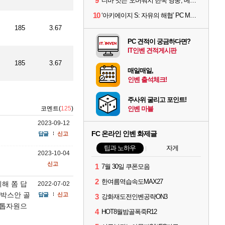
9
디바 잇는 '오버워치 한국 영웅', 메카 파일럿 디몬 나온다
10
‘아키에이지 S: 자유의 해협’ PC MMORPG로 개발한다
185
3.67
PC 견적이 궁금하다면?
IT인벤 견적게시판
185
3.67
매일매일,
인벤 출석체크!
주사위 굴리고 포인트!
코멘트(
125
)
인벤 마블
2023-09-12
FC 온라인 인벤 화제글
답글
신고
팁과 노하우
자게
2023-10-04
신고
1
7월 30일 쿠폰모음
2
한여름역습속도MAX27
해 쫌 답
2022-07-02
 박스안 골
답글
신고
3
강화재도전인벤공략ON3
 톱자원으
4
HOT8월밤골폭죽R12