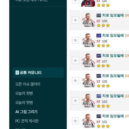
116
치로 임모빌레
[99
109
치로 임모빌레
[39
108
치로 임모빌레
[2
107
공통 커뮤니티
치로 임모빌레
[61
105
오픈 이슈 갤러리
오늘의 핫벤
치로 임모빌레
[1
103
오늘의 팟벤
AI 그림 그리기
치로 임모빌레
[47
PC 견적 게시판
101