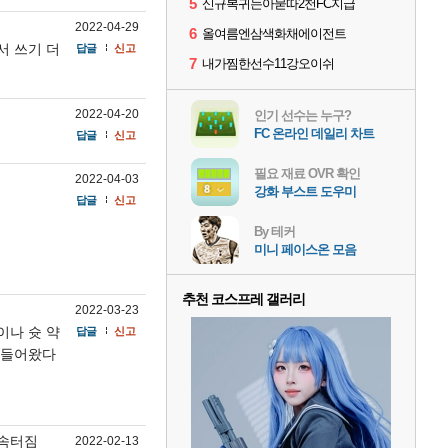
5
신규복귀는아묻따2천FC지급
2022-04-29
6
올여름엔삼색화채에이전트
서 쓰기 더
답글
신고
7
내가찜한선수11강오이쉬
2022-04-20
인기 선수는 누구?
FC 온라인 데일리 차트
답글
신고
필요 재료 OVR 확인
2022-04-03
강화 부스트 도우미
답글
신고
By 테커
미니 페이스온 모음
추천 코스프레 갤러리
2022-03-23
이나 슛 약
답글
신고
다 들어왔다
 속터짐
2022-02-13