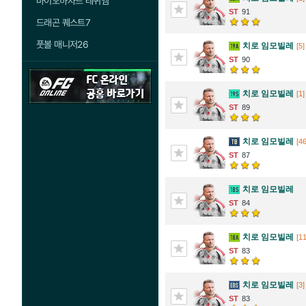
바이오하자드 레퀴엠
91
드래곤 퀘스트7
풋볼 매니저26
치로 임모빌레
[5]
90
치로 임모빌레
[1]
89
치로 임모빌레
[46
87
치로 임모빌레
84
치로 임모빌레
[11
83
치로 임모빌레
[3]
83