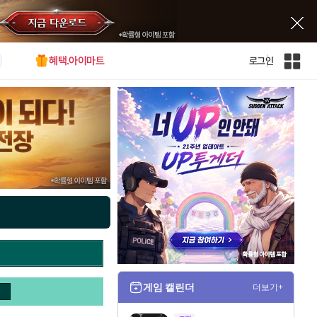
혜택.아이마트
로그인
인
벤
전
체
사
이
트
맵
게임 캘린더
더보기+