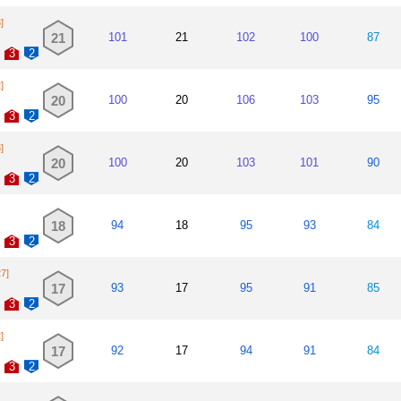
]
21
101
21
102
100
87
3
2
]
20
100
20
106
103
95
3
2
]
20
100
20
103
101
90
3
2
18
94
18
95
93
84
3
2
27]
17
93
17
95
91
85
3
2
]
17
92
17
94
91
84
3
2