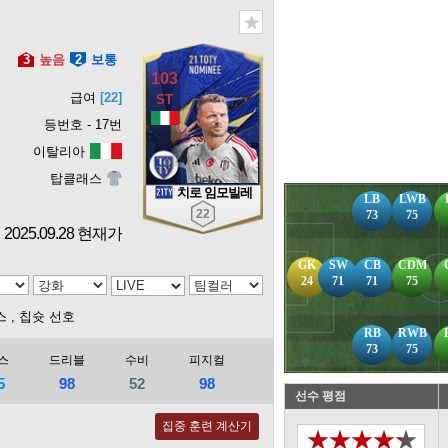
3
높음
2
보통
103
급여
[22]
등번호 - 17번
이탈리아
탑클래스
치로 임모빌레
LB
LWB
22
73
75
2025.09.28 현재가
GK
SW
CB
CDM
24
71
71
75
스
, 칩슛 선호
RB
RWB
73
75
스
드리블
수비
피지컬
5
98
52
98
선수 평점
집중 훈련 계산기
★★★★★