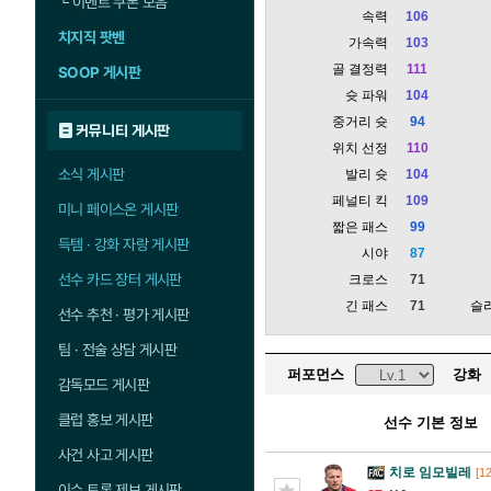
└
이벤트 쿠폰 모음
속력
106
치지직 팟벤
가속력
103
골 결정력
111
SOOP 게시판
슛 파워
104
중거리 슛
94
커뮤니티 게시판
위치 선정
110
소식 게시판
발리 슛
104
페널티 킥
109
미니 페이스온 게시판
짧은 패스
99
득템 · 강화 자랑 게시판
시야
87
선수 카드 장터 게시판
크로스
71
긴 패스
71
슬
선수 추천 · 평가 게시판
팀 · 전술 상담 게시판
퍼포먼스
강화
감독모드 게시판
클럽 홍보 게시판
선수 기본 정보
사건 사고 게시판
치로 임모빌레
[12
이슈 토론 제보 게시판