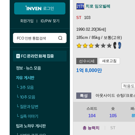
치로 임모빌레
로그인
103
회원가입
ID/PW 찾기
1990.02.20[36세]
185cm / 85kg / 보통(고유)
4
5
FC 온라인 화제 집중
선수시세
새로고침
정보 · 뉴스 모음
1억 8,000만
자유 게시판
└
3추 모음
아웃사이드 슈팅/크로
특성
└
10추 모음
└
질문과 답변
스피드
슛
패
104
105
8
└
실축 이야기
팁과 노하우 게시판
총 능력치