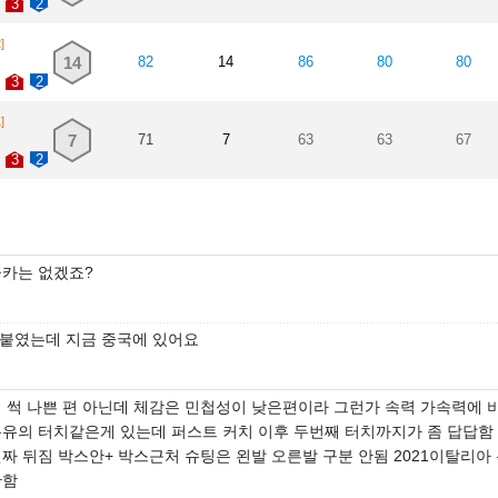
3
2
]
14
82
14
86
80
80
3
2
]
7
71
7
63
63
67
3
2
금카는 없겠죠?
 붙였는데 지금 중국에 있어요
뭐 썩 나쁜 편 아닌데 체감은 민첩성이 낮은편이라 그런가 속력 가속력에 비
특유의 터치같은게 있는데 퍼스트 커치 이후 두번째 터치까지가 좀 답답함
진짜 뒤짐 박스안+ 박스근처 슈팅은 왼발 오른발 구분 안됨 2021이탈리아
만함