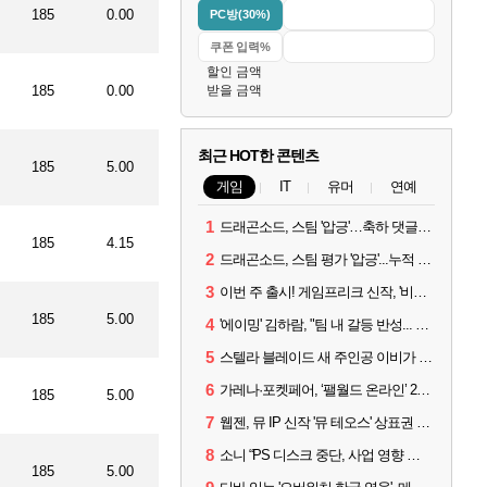
185
0.00
PC방(30%)
할인 금액
185
0.00
받을 금액
최근 HOT한 콘텐츠
185
5.00
게임
IT
유머
연예
1
드래곤소드, 스팀 '압긍'…축하 댓글 달고 게임 코드 받자!
185
4.15
2
드래곤소드, 스팀 평가 '압긍'...누적 판매량 20만장 돌파
3
이번 주 출시! 게임프리크 신작, '비스트 오브 리인카네이션'
185
5.00
4
'에이밍' 김하람, "팀 내 갈등 반성... 끝까지 뛰고 싶었다"
5
스텔라 블레이드 새 주인공 이비가 부릅니다, 'Wanna be in LOVE' 뮤비 공개
6
가레나·포켓페어, ‘팰월드 온라인’ 2026년 출시 예고
185
5.00
7
웹젠, 뮤 IP 신작 '뮤 테오스' 상표권 출원
8
소니 “PS 디스크 중단, 사업 영향 없다”
185
5.00