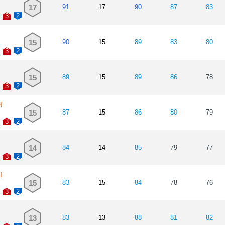
17
91
17
90
87
83
3
2
15
90
15
89
83
80
3
2
15
89
15
89
86
78
3
2
]
15
87
15
86
80
79
3
2
14
84
14
85
79
77
3
2
]
15
83
15
84
78
76
3
2
13
83
13
88
81
82