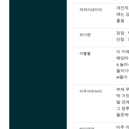
개인적
꺼져이새끼야
얘는 
좋음
장점 :
와가렌
단점 :
이 키에
아헿헿
헤딩따는
q 눌
들어가다
ai들
부캐 
아우서버뉴비
딱 거
발 연계
그 침
돌문케
비추 
바이언언