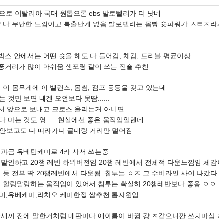
으로 이탈리아 국대 원톱으론 ebs 발로텔리가 더 낫네
걍 다 무난한 느낌이고 특출난게 없음 발로텔리는 몸빵 슛파워가 ㅅㅌㅊ라
 박스 안에서는 어떤 슛을 해도 다 들어감, 체감, 드리블 평균이상
 중거리가 많이 아쉬움 센포랑 같이 쓰는 전술 추천
 이 몸무게에 이 밸런스, 몸쌈, 점프 등등을 갖고 있는데
 것만 보면 내겐 오언보다 못땀......
러서 앞으로 보내고 크로스 올리는거 아니면
 마는 것도 영..... 현실에선 좋은 움직임일텐데
이 안보고도 다 따라가니 골대랑 거리만 멀어짐
무과금 유베팀케미로 4카 사서 쓰는중
짓말안하고 20챔 레반 하위버전임 20챔 레반에서 전체적 다운느낌임 체감
 등 전부 딱 20챔레반에서 다운됨. 침투는 ㅇㅈ 그 수비라인 사이 나갔
투 할랑말랑하는 움직임이 있어서 침투는 확실히 20챔레반보다 좋음 ㅇㅇ
미,유베케미,라치오 케미한정 쌉추천 톱자원임
아새끼 전에 말한거처럼 매판마다 애이름이 바뀜 걍 ㅈ같으니깐 쓰지마삼