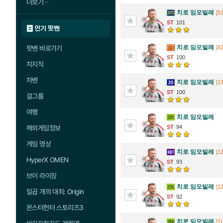
더보기
치로 임모빌레
[53
101
인기 팟벤
치로 임모빌레
팟벤 바로가기
[82
100
치지직
차벤
치로 임모빌레
[13
100
걸그룹
여행
치로 임모빌레
해외게임정보
94
게임 영상
치로 임모빌레
[1
HyperX OMEN
93
브이 라이징
치로 임모빌레
[12
일곱 개의 대죄: Origin
92
몬스터헌터 스토리즈3
치로 임모빌레
[1]