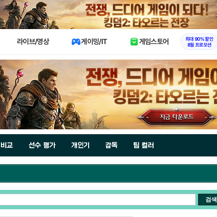
X
최대 90% 할인
라이브/영상
게이밍/IT
게임스토어
8월 프로모션
 비교
선수 평가
개인기
감독
팀 컬러
검색