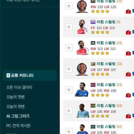
라힘 스털링
[20]
120
120
2
라힘 스털링
[9]
113
113
2
라힘 스털링
[26]
113
113
2
라힘 스털링
[15]
107
107
3
공통 커뮤니티
라힘 스털링
[23]
오픈 이슈 갤러리
105
105
3
오늘의 핫벤
라힘 스털링
[50]
오늘의 팟벤
105
105
3
AI 그림 그리기
PC 견적 게시판
라힘 스털링
[62]
105
105