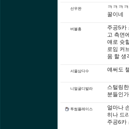
ㅋㅋㅋㅋ
선우완
꿀이네
주공5카
버블흥
고 측면
얘로 슛
로임 커브
움 할 
얘써도 
서울삼다수
스털링한
니얼굴디발라
분들인가
얼마나 
투썸플레이스
히나 드리
주공6카