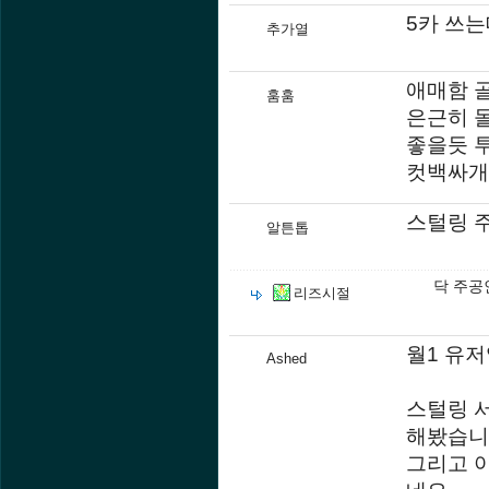
5카 쓰는
추가열
애매함 
훔훔
은근히 
좋을듯 투
컷백싸개
스털링 주
알튼톱
닥 주공
리즈시절
월1 유
Ashed
스털링 
해봤습니
그리고 아