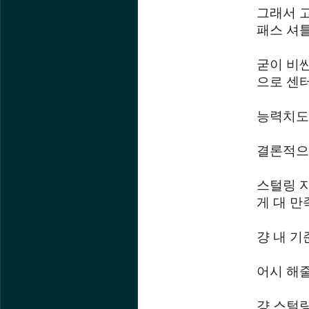
그래서 고
패스 셔
굳이 비
으로 센
능력치도
결론적으
스털링 
게 대 만
걍 내 기
어시 해
걍 스털