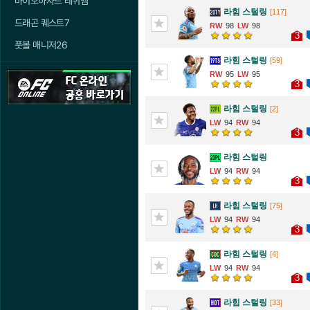
바이오하자드 레퀴엠
라힘 스털링
[117]
드래곤 퀘스트7
98
98
3
풋볼 매니저26
라힘 스털링
[59]
95
95
3
라힘 스털링
[2]
94
94
3
라힘 스털링
94
94
3
라힘 스털링
[75]
94
94
3
라힘 스털링
[4]
94
94
3
라힘 스털링
[33]