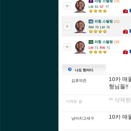
라힘 스털링
[19]
83
77
3
라힘 스털링
[31]
78
78
3
라힘 스털링
[30]
71
71
2
나도 한마디
10카 
김흐악즌
형님들!!
** 삭제된
삭제된 글
10카 
냥아치고세구