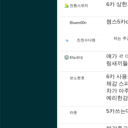
6카 상한
전환스위치
챔스5카
Bluem00n
저는 주
진천수다맨
얘가 ㄹㅇ
Kfa국대
링새끼들
6카 사용
보노본호
체감 스피
차가 아
예리한감
5카쓰는데
라푼