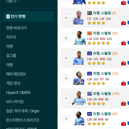
더보기
3
라힘 스털링
[9]
인기 팟벤
105
104
3
팟벤 바로가기
라힘 스털링
[36]
치지직
104
104
3
차벤
라힘 스털링
[96]
걸그룹
101
101
3
여행
라힘 스털링
[13]
해외게임정보
101
96
게임 영상
3
HyperX OMEN
라힘 스털링
[109]
99
99
브이 라이징
3
일곱 개의 대죄: Origin
라힘 스털링
[59]
98
98
몬스터헌터 스토리즈3
3