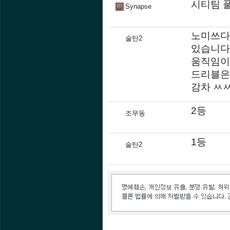
시티팀 
Synapse
노미쓰다
술탄2
있습니다
움직임이
드리블은
감차 ㅆ
2등
조무동
1등
술탄2