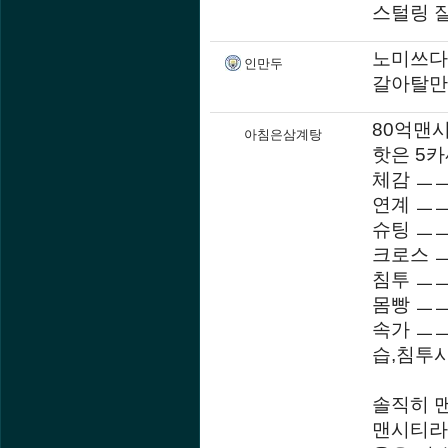
스털링 
노미쓰다가
인만두
갈아탈만
80억맨
아침은삼계탕
핫은 5
체감 ㅡㅡㅡ
연계 ㅡㅡㅡ
슈팅 ㅡㅡ
크로스 ㅡ.
침투 ㅡㅡ
몸빵 ㅡ
속가 ㅡ
습,침투
솔직히 
맨시티라