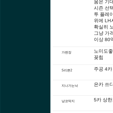
움은 기
시즌 선
투 플레
위에 L
확실히 
그냥 가
이상 8
노미도좋
가렌장
꽂힘
주공 4카
S리쁜2
은카 쓰
지나가는낙
5카 상한
냥코딱지