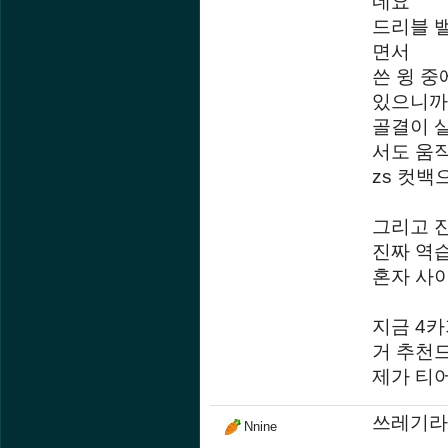
네요
드리블 
면서
쓴 윙 중
있으니까
골결이 살
서도 움
zs 컷백
그리고 
진짜 역
혼자 사
지금 4카
거 추천
제가 티
쓰레기라
Nnine