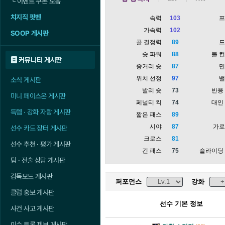
└
이벤트 쿠폰 모음
치지직 팟벤
속력
103
가속력
102
SOOP 게시판
골 결정력
89
슛 파워
88
볼 
커뮤니티 게시판
중거리 슛
87
위치 선정
97
소식 게시판
발리 슛
73
반응
미니 페이스온 게시판
페널티 킥
74
대인
득템 · 강화 자랑 게시판
짧은 패스
89
시야
87
가
선수 카드 장터 게시판
크로스
81
선수 추천 · 평가 게시판
긴 패스
75
슬라이딩
팀 · 전술 상담 게시판
감독모드 게시판
퍼포먼스
강화
클럽 홍보 게시판
선수 기본 정보
사건 사고 게시판
이슈 토론 제보 게시판