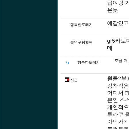
급여랑 
은듯
예감있고
행복한토레기
gr5카
술먹구꽝했쪄
데
조금 더
행복한토레기
월클2부
지근
감차각은
어디서 
본인 스
개인적으
루카쿠 
아닌가?
볼컨트롤