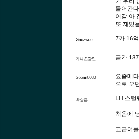
가 우리 
들어간다고
어감 아
또 재밌음
7카 16
Griezwoo
금카 1
가나초콸릿
요즘메타
Soorin8080
으로 오
LH 스털
빡승횬
처음에 
고급여풀