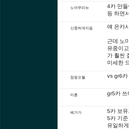
4카 만
노아무리뉴
등 하면
얘 은카사
신중하게지음
근데 노미
유중이고 
가 훨씬 
미세한 드
vs gr6
점핑오월
gr5카 
미훈
5카 보유
베가가
5카 기준
유일하게