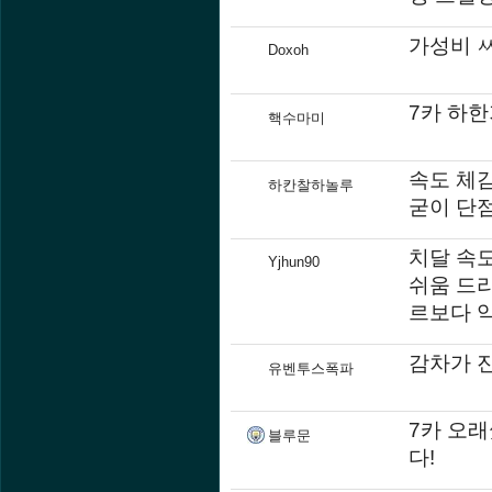
가성비 
Doxoh
7카 하
핵수마미
속도 체
하칸찰하놀루
굳이 단
치달 속
Yjhun90
쉬움 드
르보다 
감차가 
유벤투스폭파
7카 오래
블루문
다!