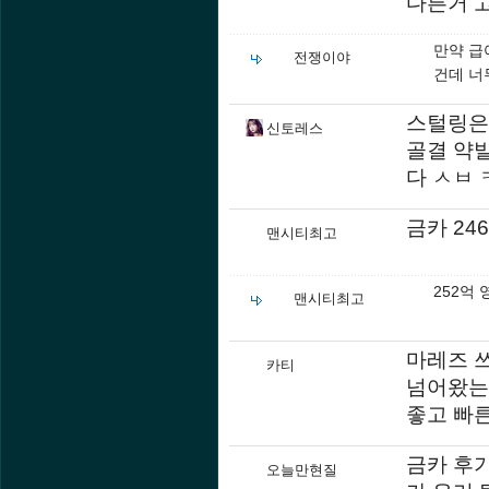
다른거 고
만약 급
전쟁이야
건데 너
스털링은
신토레스
골결 약
다 ㅅㅂ 
금카 24
맨시티최고
252억
맨시티최고
마레즈 
카티
넘어왔는
좋고 빠
금카 후기
오늘만현질