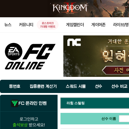
로스트아크
뉴스
커뮤니티
게임캘린더
게이머존
라이브/
기대평 이벤트
등번호
집중훈련 계산기
스쿼드 시뮬
선수
선수 비교
FC 온라인 인벤
라힘 스털링
로그인하고
선수 이름
출석보상
받으세요!