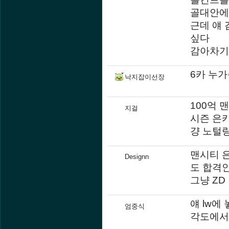
골대안에
근데 얘
싶다
감아차기
6카 누가
낙지잡이선장
100억 
지걸
시즌 은
걍 노털
맨시티 
Designn
도 합격
그냥 ZD
얘 lw에
엄중식
각도에서 