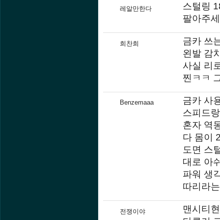
스털링 1
레알만한다
팔아주세
금카 쓰는
희찬희
왼발 감
사실 리로
찐ㅋㅋ 
금카 사
Benzemaaa
스피드랑
혼자 역
다 몸이 
도면 스털
대로 아쉬
파워 생각
따리라는
맨시티현역
전쟁이야