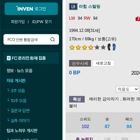
라힘 스털링
로그인
94
94
3
회원가입
ID/PW 찾기
1994.12.08[31세]
170cm / 69kg / 보통(고유)
3
5
FC 온라인 화제 집중
선수시세
새로고침
정보 · 뉴스 모음
0 BP
202
자유 게시판
└
3추 모음
예리한 감아차기
, 화려한 
특성
└
10추 모음
블러
└
질문과 답변
스피드
슛
패스
└
실축 이야기
102
87
84
팁과 노하우 게시판
총 능력치