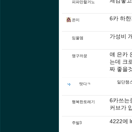
체감좋고
피파만할거노
6카 하
온미
가성비 
임울뎀
얘 은카 
맹구까꿍
는데 크
짜 좋을
일단챔스
떳다ㅋ
6카쓰는
행복한토레기
커브가 
4222에
주발3