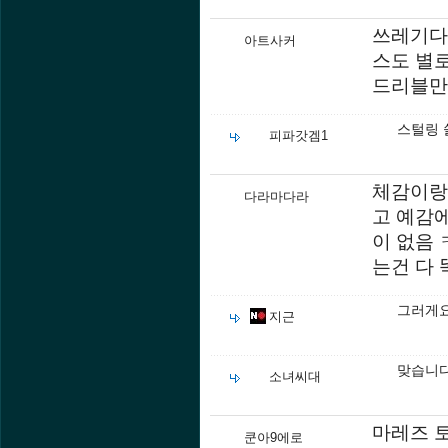
쓰레기다 
아트사커
스도 별
드리블만
스털링 
피파갓겜1
체감이랑
다라마다라
고 예감
이 없음
는건 다
그러게요
지근
맞습니다
소녀씨대
마레즈 
쿤아9에로