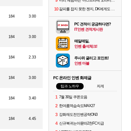
9
미리 체험하는 '아스트라에 오라티오'...NC, 8/19부터 CBT 참가자 모집
10
갈피를 잡지 못한 젠지, DK에게도 0:2 패배
184
3.00
PC 견적이 궁금하다면?
IT인벤 견적게시판
184
3.00
매일매일,
인벤 출석체크!
184
2.33
주사위 굴리고 포인트!
인벤 마블
184
3.00
FC 온라인 인벤 화제글
팁과 노하우
자게
1
7월 30일 쿠폰모음
184
3.40
2
한여름역습속도MAX27
3
강화재도전인벤공략ON3
184
4.45
4
신규복귀는아묻따2천FC지급