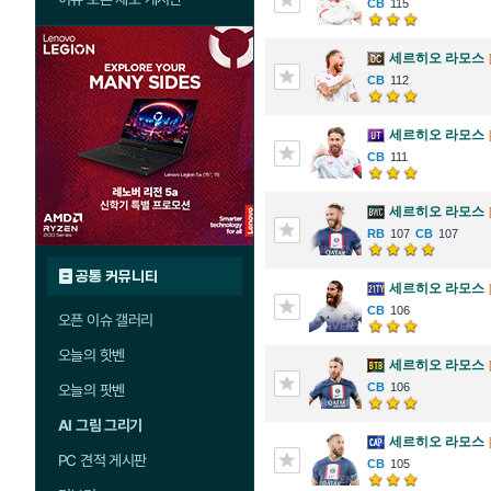
115
세르히오 라모스
112
세르히오 라모스
111
세르히오 라모스
107
107
공통 커뮤니티
세르히오 라모스
106
오픈 이슈 갤러리
오늘의 핫벤
세르히오 라모스
106
오늘의 팟벤
AI 그림 그리기
세르히오 라모스
PC 견적 게시판
105