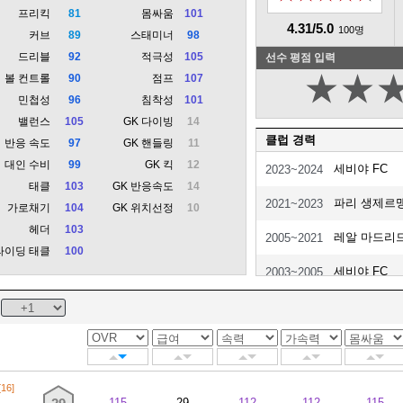
프리킥
81
몸싸움
101
4.31/5.0
100명
커브
89
스태미너
98
드리블
92
적극성
105
선수 평점 입력
★
★
볼 컨트롤
90
점프
107
민첩성
96
침착성
101
밸런스
105
GK 다이빙
14
클럽 경력
반응 속도
97
GK 핸들링
11
대인 수비
99
GK 킥
12
세비야 FC
2023~2024
태클
103
GK 반응속도
14
파리 생제르
2021~2023
가로채기
104
GK 위치선정
10
헤더
103
레알 마드리
2005~2021
라이딩 태클
100
세비야 FC
2003~2005
[16]
115
29
112
112
115