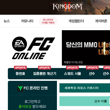
로스트아크
뉴스
커뮤니티
게임캘린더
게이머존
기대평 이벤트
등번호
집중훈련 계산기
스쿼드 시뮬
선수
선수
FC 온라인 인벤
세르히오 라모스 가르시아
로그인하고
선수 이름
출석보상
받으세요!