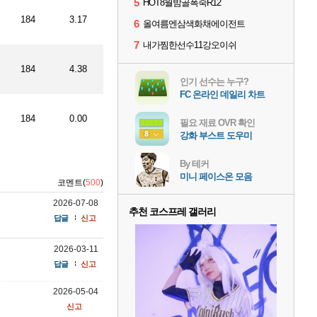
5
HOT8월밤골폭죽R12
184
3.17
6
올여름엔삼색화채에이전트
7
내가찜한선수11강오이쉬
184
4.38
인기 선수는 누구?
FC 온라인 데일리 차트
184
0.00
필요 재료 OVR 확인
강화 부스트 도우미
By 테커
미니 페이스온 모음
코멘트(
500
)
2026-07-08
추천 코스프레 갤러리
답글
신고
2026-03-11
답글
신고
2026-05-04
신고