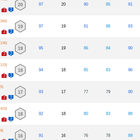
20
97
20
90
85
91
3
2
[260]
19
97
19
91
88
93
3
2
[136]
19
95
19
86
84
90
3
2
[123]
18
94
18
85
83
96
3
2
[5]
17
93
17
77
79
90
3
2
[415]
18
92
18
80
83
88
3
2
[8]
16
91
16
76
78
89