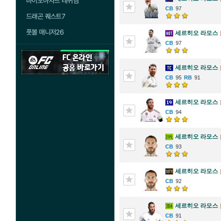
바이오하자드 레퀴엠
97
드래곤 퀘스트7
풋볼 매니저26
세르히오 라모스
97
세르히오 라모스
95
91
세르히오 라모스
94
세르히오 라모스
93
세르히오 라모스
92
세르히오 라모스
91