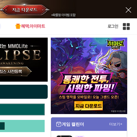
혜택.아이마트
로그인
인
벤
전
체
사
이
트
맵
게임 캘린더
더보기+