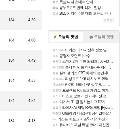
룩삼 니니 초대석 안내
정보
봉누도2 두 번째 티저 - 일상
클립
2026 치지직 이리대회 오픈컵 안내
정보
184
4.39
더보기+
오늘의 팟벤
오늘의 핫벤
184
4.00
아키츠 아키나 성우 정보 및 주요 필모
아스오라
공명자 모먼트 | 수수
명조
184
4.49
스위치2판 ‘몬헌 와일즈’, 30~40fps 목표 추정
해외겜
혹시 이 만화 아시는 분 계신가요
애니클립
실버 팰리스 CBT 화제의 순간·후기 모음
실팰
리싱크드 1.06 패치노트 (8/5)
리싱크드
184
4.53
카가미하라 하루 성우 정보 및 주요 필모
아스오라
프로젝트 RX 도쿄 게임쇼 참가 결정
섭컬겜
비스트 오브 리인카네이션 정보/공략글 모음
비스트
184
4.54
여기서 R1 뭘 말하는거고 R2가 뭘말하는걸까요?
명조
라이자 AI 채팅 RPG 게임 [RyzaChat: AI] 공개
섭컬겜
60프레임 나오는데 정상일까요?
레퀴엠
라스트 에포크 시즌5 - 서리화신의 분노 티저
PV
184
4.18
유니버스 채널 특별 코너 | 자신만의 스타일
명조