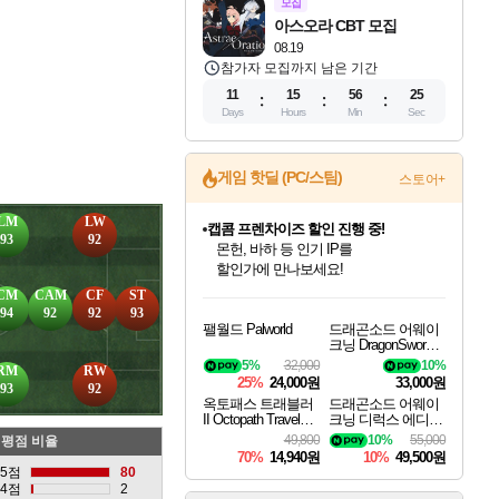
모집
아스오라 CBT 모집
08.19
참가자 모집까지 남은 기간
11
15
56
24
Days
Hours
Min
Sec
게임 핫딜 (PC/스팀)
스토어+
LM
LW
캡콤 프렌차이즈 할인 진행 중!
93
92
몬헌, 바하 등 인기 IP를
할인가에 만나보세요!
인벤게임즈 8월 특별 할인!
드래곤소드: 어웨이크닝 입점!
문명 7 특별 할인!
마블 투혼 파이팅 소울즈 정식출시!
귀무자: 검의 길 예약 판매 중!
비스트 오브 리인카네이션 정식 출시!
커세어 코브 출시 기념 할인!
더 렐릭 퍼스트 가디언 정식 출시
베데스다 40주년 기념 할인 중!
캡콤 일부 상품 상시 할인
스타워즈 은하계 레이서
로블록스 기프트 카드 공식 입점
CM
CAM
CF
ST
인기 퍼블리셔 모음!
스팀으로 만나는 드래곤소드!
조선&고려 DLC 출시 예정
마블 히어로 총 출동&화려한 격투!
10% 할인과
게임프릭 신작 IP
해적'섬'을 발전시키자!
설화x하드코어 액션!
베데스다의 명작들을
몬헌 와일즈 & 드래곤즈 도그마2
인벤게임즈에서 10% 추가 적립
Robux를 가장 안전하고
94
92
92
93
팰월드 Palworld
드래곤소드 어웨이
최대 90% 할인가를 만나보세요!
네이버혜택과 함께 만나보세요!
50%할인&추가 적립까지!
네이버 포인트 혜택까지!
이니&베니 혜택까지!
네이버 혜택가와 함께 예약하세요!
할인&네이버혜택으로 만나보세요!
네이버페이 혜택과 만나보세요!
40주년 프로모션으로 만나보세요!
일부 에디션 상시 할인!
혜택으로 예약 판매 중
편안하게 충전하세요
크닝 DragonSword A
wakening
5%
32,000
10%
RM
RW
25%
24,000원
33,000원
93
92
옥토패스 트래블러
드래곤소드 어웨이
II Octopath Traveler I
크닝 디럭스 에디션
I
DragonSword Awake
49,800
10%
55,000
평점 비율
ning Deluxe Edition
70%
14,940원
10%
49,500원
5점
80
4점
2