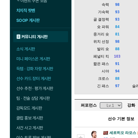
└
이벤트 쿠폰 모음
속력
98
치지직 팟벤
가속력
93
골 결정력
93
SOOP 게시판
슛 파워
84
중거리 슛
81
커뮤니티 게시판
위치 선정
98
소식 게시판
발리 슛
88
페널티 킥
103
미니 페이스온 게시판
짧은 패스
91
득템 · 강화 자랑 게시판
시야
94
선수 카드 장터 게시판
크로스
88
긴 패스
97
슬
선수 추천 · 평가 게시판
팀 · 전술 상담 게시판
퍼포먼스
강화
감독모드 게시판
클럽 홍보 게시판
선수 기본 정보
사건 사고 게시판
세르히오 라모스
이슈 토론 제보 게시판