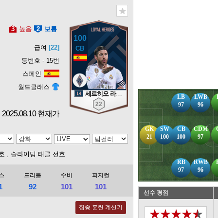
3
높음
2
보통
100
급여
[22]
등번호 - 15번
스페인
월드클래스
세르히오 라모스
LB
LWB
22
97
96
2025.08.10 현재가
GK
SW
CB
CDM
21
100
100
97
선호
, 슬라이딩 태클 선호
RB
RWB
97
96
스
드리블
수비
피지컬
1
92
101
101
선수 평점
집중 훈련 계산기
★★★★★