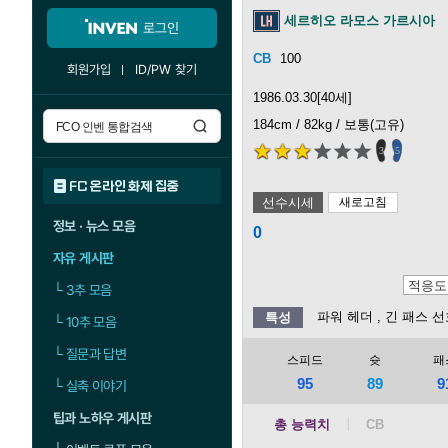
세르히오 라모스 가르시아
로그인
100
회원가입
ID/PW 찾기
1986.03.30[40세]
184cm / 82kg / 보통(고유)
3
5
FC 온라인 화제 집중
선수시세
새로고침
정보 · 뉴스 모음
0
자유 게시판
└
3추 모음
파워 헤더
, 긴 패스 
특성
└
10추 모음
└
질문과 답변
스피드
슛
패
95
89
9
└
실축 이야기
팁과 노하우 게시판
총 능력치