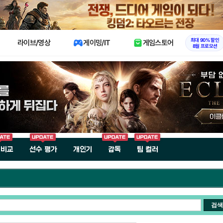
X
최대 90% 할인
라이브/영상
게이밍/IT
게임스토어
8월 프로모션
 비교
선수 평가
개인기
감독
팀 컬러
검색