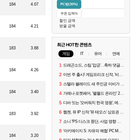
184
4.07
PC방(30%)
할인 금액
184
4.21
받을 금액
최근 HOT한 콘텐츠
183
3.88
게임
IT
유머
연예
1
드래곤소드, 스팀 '압긍'…축하 댓글 달고 게임 코드 받자!
184
4.26
2
이번 주 출시! 게임프리크 신작, '비스트 오브 리인카네이션'
3
스텔라 블레이드 새 주인공 이비가 부릅니다, 'Wanna be in LOVE' 뮤비 공개
184
3.40
4
가레나·포켓페어, ‘팰월드 온라인’ 2026년 출시 예고
5
디바 잇는 '오버워치 한국 영웅', 메카 파일럿 디몬 나온다
6
웹젠, 뮤 IP 신작 '뮤 테오스' 상표권 출원
183
3.92
7
소니 “PS 디스크 중단, 사업 영향 없다”
8
‘아키에이지 S: 자유의 해협’ PC MMORPG로 개발한다
184
3.20