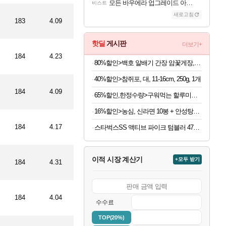
모든 바우에라 업그레이드 아이템 획득 위치 공략 (89개)
비스트
새로고침
183
4.09
핫딜
게시판
더보기+
184
4.23
80%할인>백호 알배기 간장 암꽃게장, 2kg, 3통
40%할인>참쥐포, 대, 11-16cm, 250g, 1개
184
4.09
65%할인,한정수량>구워먹는 할루미치즈, 200g, 3개
16%할인>농심, 신라면 10봉 + 안성탕면 5봉 + 너구리 5봉, 20봉
184
4.17
스타벅스SS 액티브 파이크 텀블러 473ml
이적 시장 계산기
+모두 받기
184
4.31
184
4.04
수수료
TOP(20%)