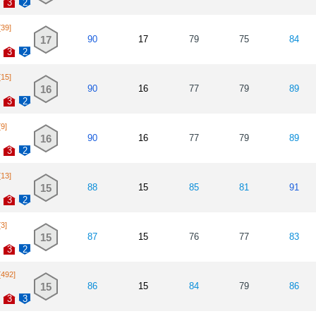
3
2
[39]
17
90
17
79
75
84
3
2
[15]
16
90
16
77
79
89
3
2
[9]
16
90
16
77
79
89
3
2
[13]
15
88
15
85
81
91
3
2
[3]
15
87
15
76
77
83
3
2
[492]
15
86
15
84
79
86
3
3