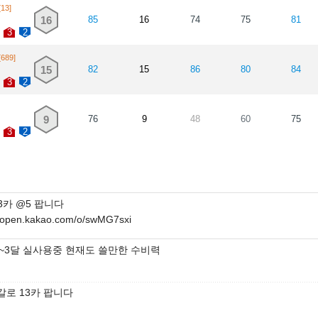
[13]
16
85
16
74
75
81
3
2
[689]
15
82
15
86
80
84
3
2
9
76
9
48
60
75
3
2
3카 @5 팝니다
//open.kakao.com/o/swMG7sxi
2~3달 실사용중 현재도 쓸만한 수비력
갈로 13카 팝니다