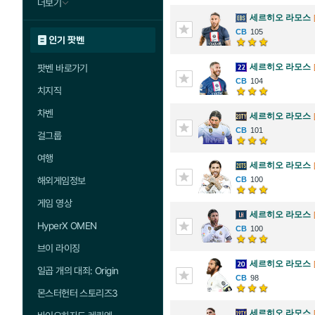
더보기
세르히오 라모스
105
인기 팟벤
세르히오 라모스
팟벤 바로가기
104
치지직
차벤
세르히오 라모스
101
걸그룹
여행
세르히오 라모스
해외게임정보
100
게임 영상
세르히오 라모스
HyperX OMEN
100
브이 라이징
세르히오 라모스
일곱 개의 대죄: Origin
98
몬스터헌터 스토리즈3
세르히오 라모스