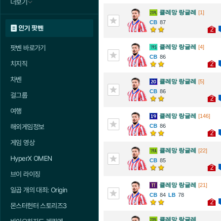
더보기
클레망 랑글레
[1]
87
인기 팟벤
2
클레망 랑글레
팟벤 바로가기
[4]
86
치지직
2
차벤
클레망 랑글레
[5]
86
걸그룹
2
여행
클레망 랑글레
[146]
해외게임정보
86
2
게임 영상
클레망 랑글레
[22]
HyperX OMEN
85
2
브이 라이징
클레망 랑글레
[21]
일곱 개의 대죄: Origin
84
78
2
몬스터헌터 스토리즈3
클레망 랑글레