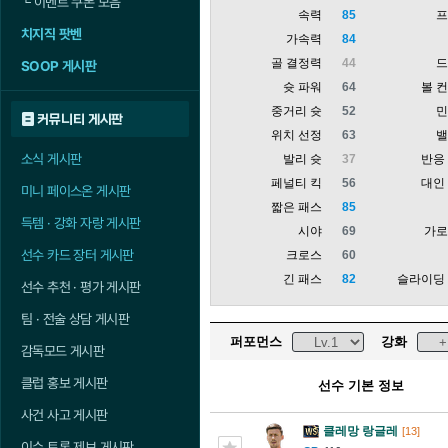
└
이벤트 쿠폰 모음
속력
85
치지직 팟벤
가속력
84
골 결정력
44
SOOP 게시판
슛 파워
64
볼 
중거리 슛
52
커뮤니티 게시판
위치 선정
63
소식 게시판
발리 슛
37
반응
페널티 킥
56
대인
미니 페이스온 게시판
짧은 패스
85
득템 · 강화 자랑 게시판
시야
69
가
선수 카드 장터 게시판
크로스
60
긴 패스
82
슬라이딩
선수 추천 · 평가 게시판
팀 · 전술 상담 게시판
퍼포먼스
강화
감독모드 게시판
클럽 홍보 게시판
선수 기본 정보
사건 사고 게시판
클레망 랑글레
[13]
이슈 토론 제보 게시판