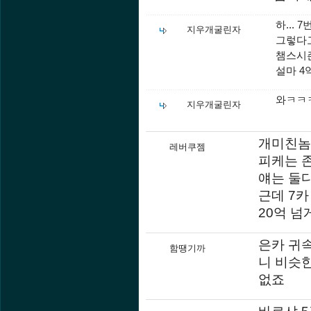
하... 
지우개굴린자
그렇다고
챔스시즌
설마 4
와ㅋㅋㅋ
지우개굴린자
개미친놈
레버쿠젬
피케는 
얘는 둘
근데 7
20억 넘게
은카 귀
함땡기까
니 비슷
없죠