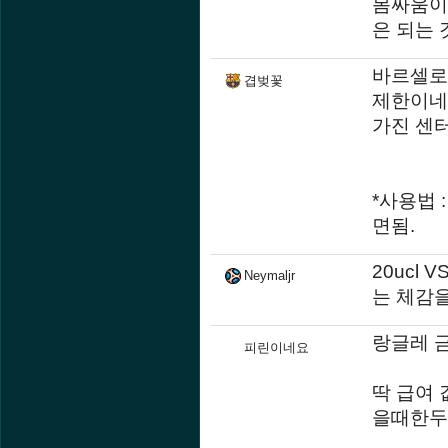
몸싸움이
은 되는 
바르셀로
겹벚꽃
제한이네
가진 센터
*사용법 
면됨.
20ucl 
Neymaljr
는 체감
랑글레 
피린이네요
딱 급여
을때한두