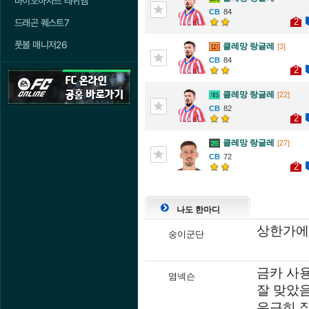
바이오하자드 레퀴엠
84
2
드래곤 퀘스트7
풋볼 매니저26
클레망 랑글레
[3]
84
2
클레망 랑글레
[22]
82
2
클레망 랑글레
[27]
72
2
나도 한마디
상한가에
숭이군단
금카 사
염넥슨
잘 맞았
은근히 잘