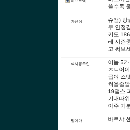
레프트백
쓸수록 
슈챔) 랑
가렌장
무 안정감
키도 18
레 시즌중
고 써보
이놈 5카
섹시몽주인
ㅈㄴ어이
급여 스
썩을줄알
19챔스
기대따위
아주 기
바르샤 
펠메마