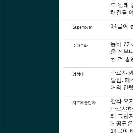
도 원래
해결됨 얘
14급여
Supernover
농비 7카
순까무라
움 전부다
씬 더 좋
바르샤 케
엄석대
달림. 패
거의 안뺏
강화 오지
지우개굴린자
바르샤하
라 그런지
제공권은 
14급여