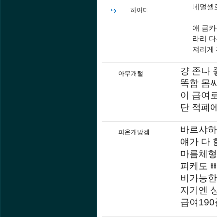
네덜셀
하여미
얘 금카
라리 
져리게
걍 존나 
아무개털
똑함 몸
이 급여로
단 적폐에
바르샤하
피온개망겜
얘가 다 
마름체형
피케도 
비가능한
지기엔 상
급여19