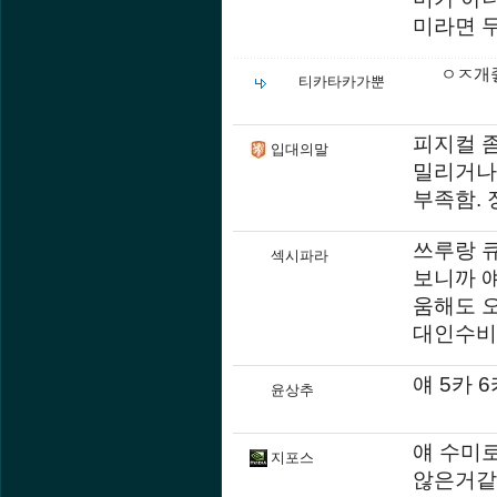
미라면 
ㅇㅈ개좋
티카타카가뿐
피지컬 
입대의말
밀리거나
부족함.
쓰루랑 
섹시파라
보니까 
움해도 
대인수비
얘 5카 
윤상추
얘 수미로
지포스
않은거같