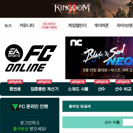
로스트아크
뉴스
커뮤니티
게임캘린더
게이머존
라이브/
기대평 이벤트
등번호
집중훈련 계산기
스쿼드 시뮬
선수
선수 비교
FC 온라인 인벤
클레망 랑글레
로그인하고
선수 이름
출석보상
받으세요!