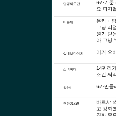
6카기준
달팽퇴줏간
요 피지
은카 + 
더블뷔
그냥 리
뭔가 믿음
아 그냥 
이거 오
실내보다야외
14짜리가
소녀씨대
조건 써라
6카만들
착한i
바르샤 
연탄31729
고 강화
진짜 좋은