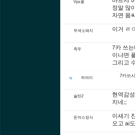
바르샤 
Vps꽃
정말 많
자면 몸
이거 ㄹ
무색소돼지
7카 쓰는
족두
이냐면 
그리고 
7카쓰시
하여미
현역감성
술탄2
지네;;
이새기 
돈까스정식
오고 ai