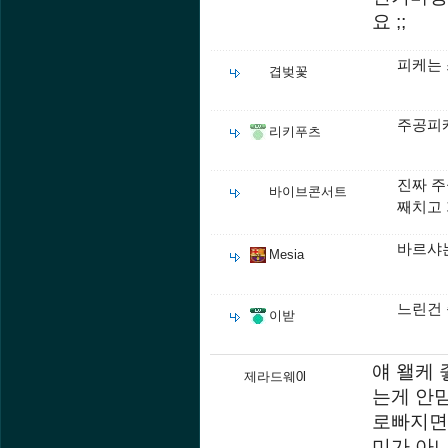
요 ;;
피케는 
겹벚꽃
주공피케
리키푸츠
진짜 주
바이브콘서트
째치고 
바르샤는
Mesia
느린건
이받
얘 왤케 
제라드웨0l
는게 안믿
로빠지면
미가 아니