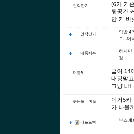
(6카 기
인직만기
뒷공간 
만 키 비
약발 4
인직만기
수...
하지만 
대풍력수
감.
급여 14
더블뷔
대장말고
그냥 L
이거5카
붉은토네이도
가 나을까
부스케
레프트백