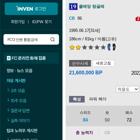
클레망 랑글레
로그인
86
2
회원가입
ID/PW 찾기
1995.06.17[31세]
186cm / 81kg / 마름(고유)
5
4
FC 온라인 화제 집중
선수시세
새로고침
정보 · 뉴스 모음
21,600,000 BP
202
자유 게시판
└
3추 모음
파워 헤더
특성
└
10추 모음
└
질문과 답변
스피드
슛
패스
84
50
72
└
실축 이야기
팁과 노하우 게시판
총 능력치