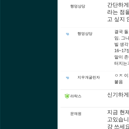
간단하게 
행덩샹당
라는 점을
고 싶지 
결국 돌
행덩샹당
임. 그
빌 생각
16~1
말이 존
터지는거
ㅇㅈ 이
지우개굴린자
붙음
신기하게
라락스
지금 현
문재원
고있습니
걍 쓰세요