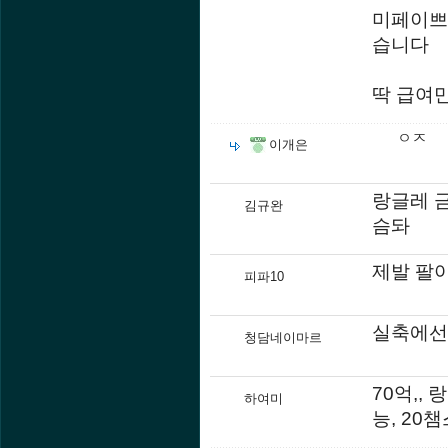
미페이쁘
습니다
딱 급여
ㅇㅈ
이개은
랑글레 금
김규완
슴돠
제발 팔아
피파10
실축에선
청담네이마르
70억,,
하여미
능, 20