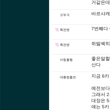
거같은데
바르샤캐
꼬부긔
7번쨰다
특전맨
쒸밣쉑히
특전맨
좋은말할
아힝흥헹
산다
지금 6카
대통령흡연
예전보다
그래서 
대장은 
얘는 5카