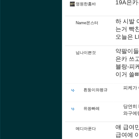
19A은
영원한훔바
하 시발
Name몬스터
는거 빡
오늘은 
약팔이들
넘나이쁜것
은카 쓰
블랑-피
이거 쓸빠
피케가 
흰둥이와펭규
당연히 
위씅빠레
와구에랑
얘 급여만
메디아푼다
급여에 