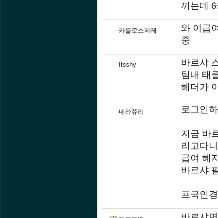
끼는데 6
와 이급
카를로스페레
중
바르샤 
Itsshy
팀내 태클
헤더가 
로그인하
네라쮸리
지금 바
리고다니
급여 혜
바르샤 
프국인경
바르샤면