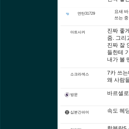
요새 바
연탄31729
쓰는 중
진짜 좋게
아트사커
줌. 그리
진짜 잘 
들한테 가
내가 볼 
7카 쓰
소크라섹스
왜 사람
바르셀로
방문
속도 헤딩
십분간쉬어
핫블랑5