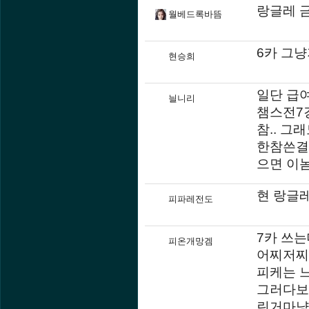
랑글레 금
월베드록바뜸
6카 그
현승희
일단 급
늴니리
챔스전7
참.. 그
한참쓴결
으면 이놈
현 랑글레
피파레전도
7카 쓰는
피온개망겜
어찌저찌
피케는 
그러다보
린거마냥