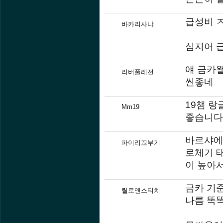
급성비 
바카리사냐
심지어 
얘 금카
리버풀레전
씬좋네
19챔 랑
Mm19
좋습니다
바르샤에 
파이리꼬부기
로체기 
이 높아
금카 기
릴로앤스티치
나름 똑