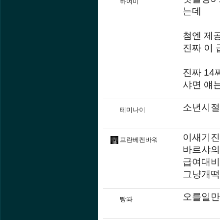
하여미
는데
첨엔 제공
진짜 이 
진짜 14
샤면 얘는
소년시절
테미나이
이새기진짜
프란베켄바워
바르샤의
급여대비
그냥개떡상
오를일만
빵똬