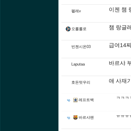
이젠 챔
펠레v
챔 랑글레
오롤롤로
급여14짜
빈첸시온03
바르샤 부
Laputaa
애 사재
호돈떳우리
ㅋㅋㅋ
레프트백
ㅠㅠㅠ
바르샤팬