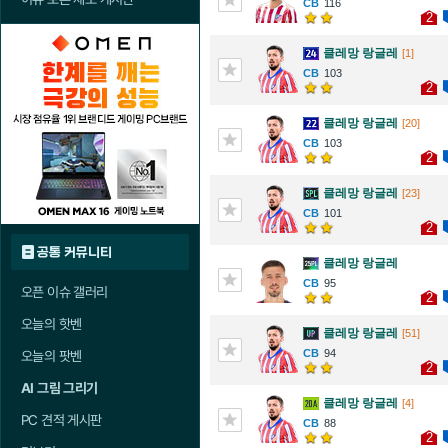
116
2
클레망 랑글레
[1]
103
2
클레망 랑글레
[20]
103
2
클레망 랑글레
[23]
101
2
공통 커뮤니티
클레망 랑글레
95
오픈 이슈 갤러리
2
오늘의 핫벤
클레망 랑글레
[51]
94
오늘의 팟벤
2
AI 그림 그리기
클레망 랑글레
[4]
PC 견적 게시판
88
2