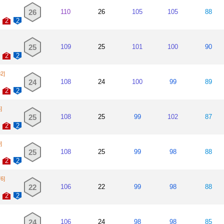
26
110
26
105
105
88
2
2
25
109
25
101
100
90
2
2
82]
24
108
24
100
99
89
2
2
]
25
108
25
99
102
87
2
2
]
25
108
25
99
98
88
2
2
76]
22
106
22
99
98
88
2
2
24
106
24
98
98
85