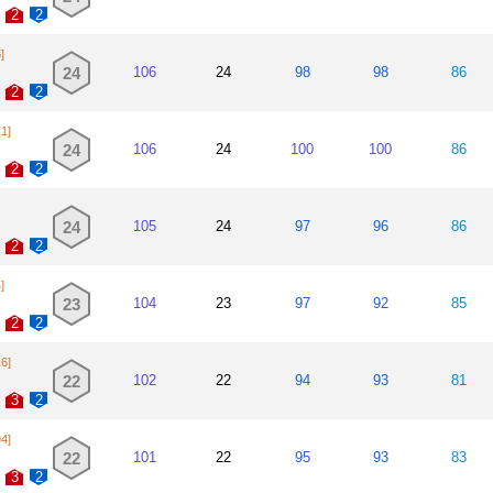
2
2
]
24
106
24
98
98
86
2
2
11]
24
106
24
100
100
86
2
2
24
105
24
97
96
86
2
2
]
23
104
23
97
92
85
2
2
16]
22
102
22
94
93
81
3
2
94]
22
101
22
95
93
83
3
2