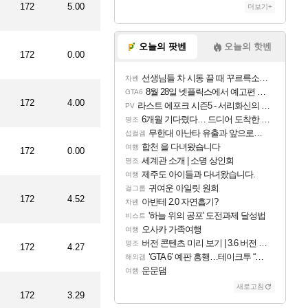
172
5.00
더보기+
오늘의 팟벤
오늘의 핫벤
172
0.00
선생님들 차 시동 끌 때 꾸르륵소리나는데
차벤
8월 28일 넷플릭스에서 예고편 공개 예정
GTA6
172
4.00
라스트 에포크 시즌5 - 서리화신의 분노 티저
PV
6개월 기다렸다… 드디어 도착한 치사 메신저백! 실물 후기
명조
무한대 아난타 유출과 앞으로의 예상 (루머)
섭컬겜
합천 을 다녀왔습니다
여행
172
0.00
세계관 소개 | 소명 상인회
명조
제주도 아이들과 다녀왔습니다.
여행
귀여운 아일릿 원희
걸그룹
172
4.52
아반테 2.0 자연흡기?
차벤
'하늘 위의 공포' 도전과제 달성법
비스트
오사카 가족여행
여행
버전 콘텐츠 미리 보기 | 3.6 버전 「신기루 속 등불 그림자, 속세에 깃든 검의 결심」이 8월 20일에 업데이트됩니다!
명조
172
4.27
‘GTA 6’ 예판 흥행…테이크투 “내부 예상 크게 넘어”
해외겜
운문댐
여행
새로고침
172
3.29