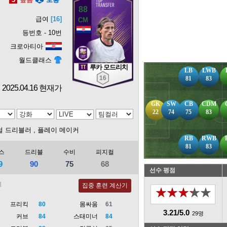
88
급여
[16]
등번호 - 10번
크로아티아
월드클래스
루카 모드리치
LB
LWB
16
81
83
2025.04.16 현재가
GK
SW
CB
CDM
22
74
75
83
컬 드리블러
, 플레이 메이커
RB
RWB
81
83
스
드리블
수비
피지컬
9
90
75
68
선수 평점
집중 훈련 계산기
★★★★★
프리킥
80
몸싸움
61
3.21/5.0
29명
커브
84
스태미너
84