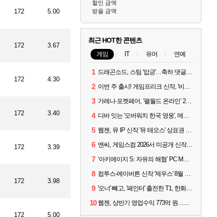
할인 금액
172
5.00
받을 금액
최근 HOT한 콘텐츠
172
3.67
게임
IT
유머
연예
1
드래곤소드, 스팀 '압긍'…축하 댓글 달고 게임 코드 받자!
172
4.30
2
이번 주 출시! 게임프리크 신작, '비스트 오브 리인카네이션'
3
가레나·포켓페어, ‘팰월드 온라인’ 2026년 출시 예고
172
3.40
4
디바 잇는 '오버워치 한국 영웅', 메카 파일럿 디몬 나온다
5
웹젠, 뮤 IP 신작 '뮤 테오스' 상표권 출원
6
엔씨, 게임스컴 2026서 미공개 신작 최초 공개
172
3.39
7
‘아키에이지 S: 자유의 해협’ PC MMORPG로 개발한다
8
컴투스-에이버튼 신작 '제우스' 8월 26일 출시…"모두를 위한 경쟁"
172
3.98
9
'오너' 빼고, '페인터' 출전한 T1, 한화생명에 패배
10
웹젠, 상반기 영업수익 773억 원…순이익 89% 증가
172
5.00