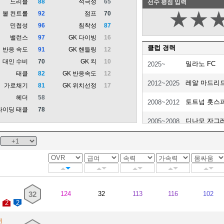
드리블
88
적극성
65
선수 평점 입력
★
★
볼 컨트롤
92
점프
70
민첩성
96
침착성
87
밸런스
97
GK 다이빙
16
클럽 경력
반응 속도
91
GK 핸들링
12
대인 수비
70
GK 킥
10
밀라노 FC
2025~
태클
82
GK 반응속도
12
레알 마드리
2012~2025
가로채기
81
GK 위치선정
17
헤더
58
토트넘 홋스
2008~2012
라이딩 태클
78
디나모 자그
2005~2008
인테르 자프레
2004~2004
디나모 자그
2004~2004
즈린스키 모스
2003~2004
32
124
32
113
116
102
디나모 자그
2003~2003
2
2
]