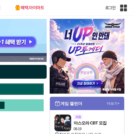
혜택.아이마트
로그인
인
벤
전
체
사
이
트
맵
게임 캘린더
더보기+
모집
아스오라 CBT 모집
08.19