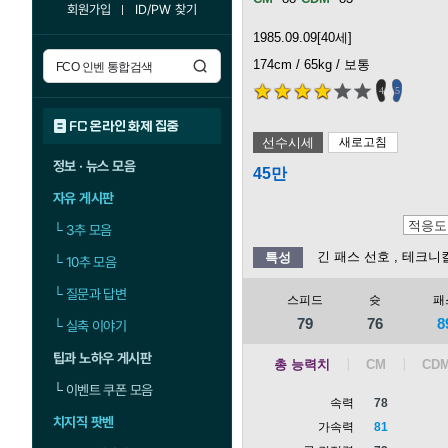
회원가입
ID/PW 찾기
1985.09.09[40세]
174cm / 65kg / 보통
4
5
FC 온라인 화제 집중
선수시세
새로고침
정보 · 뉴스 모음
45만
자유 게시판
└
3추 모음
긴 패스 선호
, 테크니
특성
└
10추 모음
└
질문과 답변
스피드
슛
패
79
76
8
└
실축 이야기
팁과 노하우 게시판
총 능력치
└
이벤트 쿠폰 모음
속력
78
치지직 팟벤
가속력
81