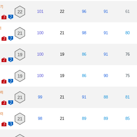
37]
22
101
22
96
91
61
3
2
]
21
100
21
98
91
80
3
2
19
100
19
86
91
76
2
2
19
100
19
86
90
75
2
2
38]
21
99
21
91
88
81
3
2
30]
21
98
21
89
89
85
3
3