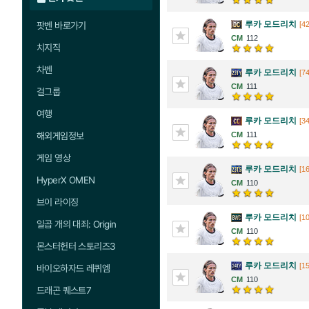
루카 모드리치
팟벤 바로가기
[42
112
치지직
차벤
루카 모드리치
[74
111
걸그룹
여행
루카 모드리치
[34
해외게임정보
111
게임 영상
루카 모드리치
[16
HyperX OMEN
110
브이 라이징
루카 모드리치
[1
일곱 개의 대죄: Origin
110
몬스터헌터 스토리즈3
루카 모드리치
[15
바이오하자드 레퀴엠
110
드래곤 퀘스트7