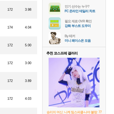
인기 선수는 누구?
172
3.98
FC 온라인 데일리 차트
필요 재료 OVR 확인
강화 부스트 도우미
174
4.04
By 테커
미니 페이스온 모음
172
5.00
추천 코스프레 갤러리
172
3.00
172
3.89
172
4.03
승리의 여신: 니케 팀스파클-나야 블랑: 77