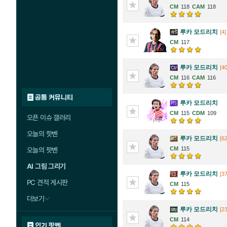
118
118
루카 모드리치
[4]
117
루카 모드리치
[40
116
116
공통 커뮤니티
루카 모드리치
115
109
오픈 이슈 갤러리
오늘의 핫벤
루카 모드리치
[62
115
오늘의 팟벤
AI 그림 그리기
루카 모드리치
[37
PC 견적 게시판
115
더보기
루카 모드리치
[23
114
인기 팟벤