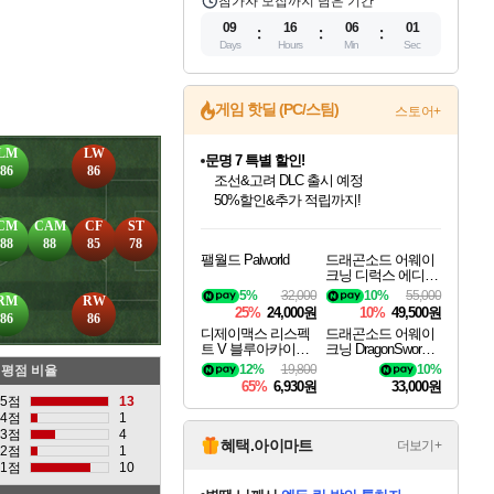
참가자 모집까지 남은 기간
09
16
06
00
Days
Hours
Min
Sec
게임 핫딜 (PC/스팀)
스토어+
LM
LW
문명 7 특별 할인!
86
86
조선&고려 DLC 출시 예정
50%할인&추가 적립까지!
인벤게임즈 8월 특별 할인!
드래곤소드: 어웨이크닝 입점!
마블 투혼 파이팅 소울즈 정식출시!
귀무자: 검의 길 예약 판매 중!
비스트 오브 리인카네이션 정식 출시!
커세어 코브 출시 기념 할인!
더 렐릭 퍼스트 가디언 정식 출시
베데스다 40주년 기념 할인 중!
캡콤 프렌차이즈 할인 진행 중!
캡콤 일부 상품 상시 할인
스타워즈 은하계 레이서
로블록스 기프트 카드 공식 입점
CM
CAM
CF
ST
인기 퍼블리셔 모음!
스팀으로 만나는 드래곤소드!
마블 히어로 총 출동&화려한 격투!
10% 할인과
게임프릭 신작 IP
해적'섬'을 발전시키자!
설화x하드코어 액션!
베데스다의 명작들을
몬헌, 바하 등 인기 IP를
몬헌 와일즈 & 드래곤즈 도그마2
인벤게임즈에서 10% 추가 적립
Robux를 가장 안전하고
88
88
85
78
팰월드 Palworld
드래곤소드 어웨이
최대 90% 할인가를 만나보세요!
네이버혜택과 함께 만나보세요!
네이버 포인트 혜택까지!
이니&베니 혜택까지!
네이버 혜택가와 함께 예약하세요!
할인&네이버혜택으로 만나보세요!
네이버페이 혜택과 만나보세요!
40주년 프로모션으로 만나보세요!
할인가에 만나보세요!
일부 에디션 상시 할인!
혜택으로 예약 판매 중
편안하게 충전하세요
크닝 디럭스 에디션
DragonSword Awake
5%
32,000
10%
55,000
RM
RW
ning Deluxe Edition
25%
24,000원
10%
49,500원
86
86
디제이맥스 리스펙
드래곤소드 어웨이
트 V 블루아카이브
크닝 DragonSword A
팩 DJMAX RESPE
wakening
12%
19,800
10%
평점 비율
CT V Blue Archive P
65%
6,930원
33,000원
ack DLC
5점
13
4점
1
3점
4
혜택.아이마트
더보기+
2점
1
1점
10