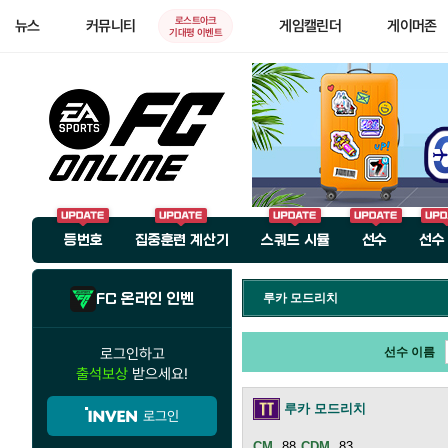
로스트아크
뉴스
커뮤니티
게임캘린더
게이머존
기대평 이벤트
등번호
집중훈련 계산기
스쿼드 시뮬
선수
선수
FC 온라인 인벤
루카 모드리치
로그인하고
선수 이름
출석보상
받으세요!
루카 모드리치
로그인
88
83