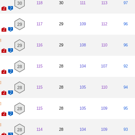
30
118
30
111
113
97
2
2
29
117
29
109
112
96
2
2
]
29
116
29
108
110
96
2
2
28
115
28
104
107
92
2
2
]
28
115
28
105
110
94
2
2
]
28
115
28
105
109
95
2
2
]
28
114
28
104
109
93
2
2