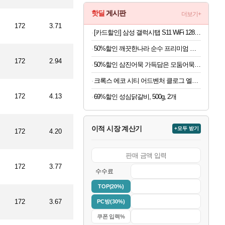
핫딜
게시판
더보기+
172
3.71
[카드할인] 삼성 갤럭시탭 S11 WiFi 128GB 27.8cm(11형) S펜포함 태블릿PC
50%할인 깨끗한나라 순수 프리미엄 명가, 3겹, 30m, 30롤, 1개
172
2.94
50%할인 삼진어묵 가득담은 모둠어묵탕, 484g, 2개
크록스 에코 시티 어드벤처 클로그 엘리펀트 213115-1LM 남여공용 220
172
4.13
69%할인 성심닭갈비, 500g, 2개
이적 시장 계산기
+모두 받기
172
4.20
172
3.77
수수료
TOP(20%)
172
3.67
PC방(30%)