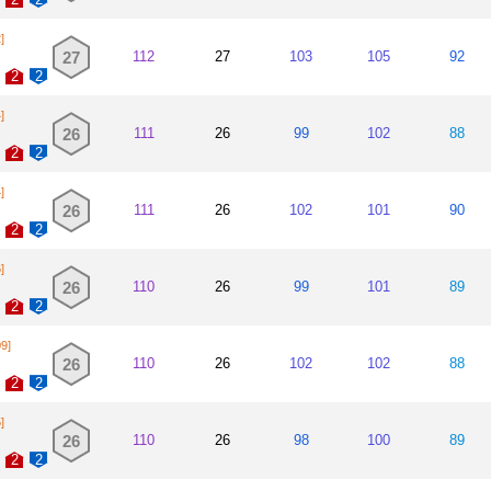
]
27
112
27
103
105
92
2
2
]
26
111
26
99
102
88
2
2
]
26
111
26
102
101
90
2
2
]
26
110
26
99
101
89
2
2
09]
26
110
26
102
102
88
2
2
]
26
110
26
98
100
89
2
2