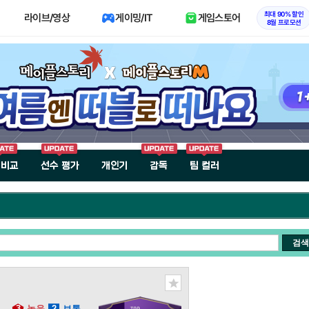
최대 90% 할인
라이브/영상
게이밍/IT
게임스토어
8월 프로모션
 비교
선수 평가
개인기
감독
팀 컬러
검색
3
높음
2
보통