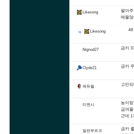
팔아주
Likesong
매물많
48
Likesong
금카 3
Nignod27
금카 
Clyde21
고민되네
에듀윌
농이랑
티엔시
급여줄
근데 1
금카 
밀란부르크