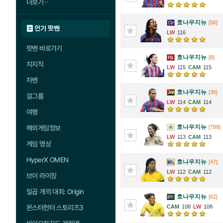
더보기
호나우지뉴
[56]
인기 팟벤
116
팟벤 바로가기
호나우지뉴
[8]
치지직
115
115
차벤
호나우지뉴
[36]
걸그룹
114
114
여행
호나우지뉴
[798]
해외게임정보
113
113
게임 영상
HyperX OMEN
호나우지뉴
[47]
112
112
브이 라이징
일곱 개의 대죄: Origin
호나우지뉴
[62]
108
108
몬스터헌터 스토리즈3