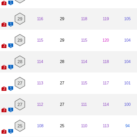
3
1
29
116
29
118
119
105
3
1
29
115
29
115
120
104
3
1
28
114
28
114
118
104
3
1
27
113
27
115
117
101
3
1
27
112
27
111
114
100
3
1
25
108
25
110
113
94
3
1