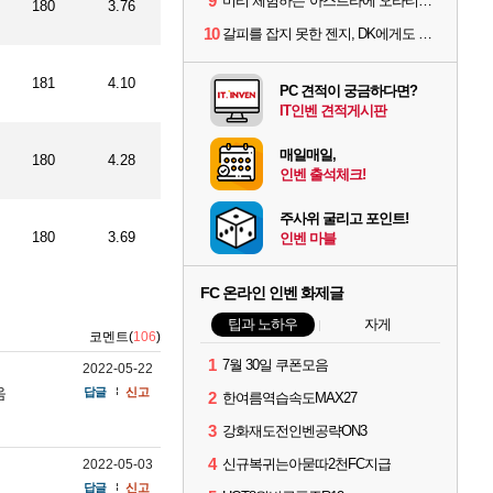
9
미리 체험하는 '아스트라에 오라티오'...NC, 8/19부터 CBT 참가자 모집
180
3.76
10
갈피를 잡지 못한 젠지, DK에게도 0:2 패배
181
4.10
PC 견적이 궁금하다면?
IT인벤 견적게시판
매일매일,
180
4.28
인벤 출석체크!
주사위 굴리고 포인트!
180
3.69
인벤 마블
FC 온라인 인벤 화제글
팁과 노하우
자게
코멘트(
106
)
1
7월 30일 쿠폰모음
2022-05-22
음
답글
신고
2
한여름역습속도MAX27
3
강화재도전인벤공략ON3
4
신규복귀는아묻따2천FC지급
2022-05-03
답글
신고