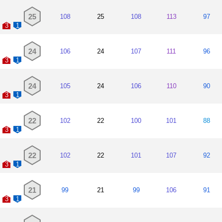
25
108
25
108
113
97
3
1
24
106
24
107
111
96
3
1
24
105
24
106
110
90
3
1
22
102
22
100
101
88
3
1
22
102
22
101
107
92
3
1
21
99
21
99
106
91
3
1