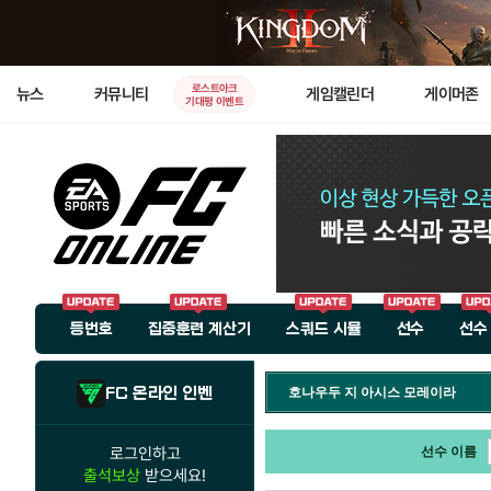
로스트아크
뉴스
커뮤니티
게임캘린더
게이머존
기대평 이벤트
등번호
집중훈련 계산기
스쿼드 시뮬
선수
선수
FC 온라인 인벤
호나우두 지 아시스 모레이라
로그인하고
선수 이름
출석보상
받으세요!