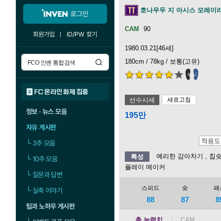
호나우두 지 아시스 모레이
로그인
90
회원가입
ID/PW 찾기
1980.03.21[46세]
180cm / 78kg / 보통(고유)
4
5
FC 온라인 화제 집중
선수시세
새로고침
정보 · 뉴스 모음
195만
자유 게시판
└
3추 모음
예리한 감아차기
, 칩
특성
└
10추 모음
플레이 메이커
└
질문과 답변
스피드
슛
패
└
실축 이야기
88
87
8
팁과 노하우 게시판
총 능력치