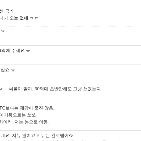
셈 금카
다가 오늘 없네 ㅎㅎ
 ㄳ
3억에 주세요 ㅠ
주십쇼 ㅠ
... 써볼까 말까, 30억대 초반만해도 그냥 쓰겠는디ㅡㅡ
TC보다는 체감이 좋진 않음..
이기용으로는 쏘쏘
차이라..저는 농으로 이동...
좋네요. 지뉴 팬이고 지뉴는 간지템이죠