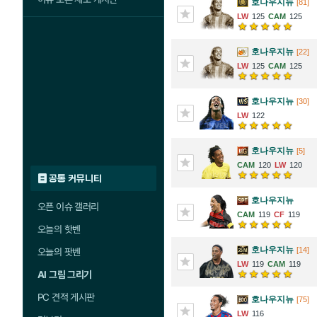
호나우지뉴
[81]
125
125
호나우지뉴
[22]
125
125
호나우지뉴
[30]
122
호나우지뉴
[5]
120
120
공통 커뮤니티
호나우지뉴
오픈 이슈 갤러리
119
119
오늘의 핫벤
호나우지뉴
[14]
오늘의 팟벤
119
119
AI 그림 그리기
PC 견적 게시판
호나우지뉴
[75]
116