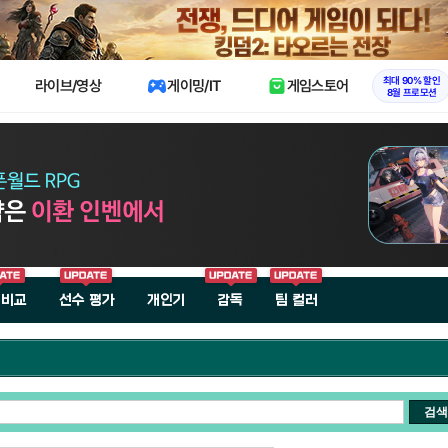
X
최대 90% 할인
라이브/영상
게이밍/IT
게임스토어
8월 프로모션
 비교
선수 평가
개인기
감독
팀 컬러
검색