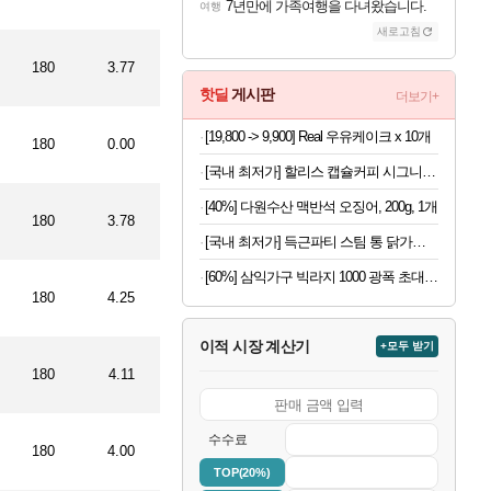
7년만에 가족여행을 다녀왔습니다.
여행
새로고침
180
3.77
핫딜
게시판
더보기+
[19,800 -> 9,900] Real 우유케이크 x 10개
180
0.00
[국내 최저가] 할리스 캡슐커피 시그니처 블렌드 10개입 x 10개
[40%] 다원수산 맥반석 오징어, 200g, 1개
180
3.78
[국내 최저가] 득근파티 스팀 통 닭가슴살 6종 혼합 x 30팩
[60%] 삼익가구 빅라지 1000 광폭 초대형 서랍장, 화이트+오크, 1000mm, 5단
180
4.25
이적 시장 계산기
+모두 받기
180
4.11
수수료
180
4.00
TOP(20%)