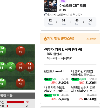
모집
아스오라 CBT 모집
08.19
참가자 모집까지 남은 기간
12
04
46
03
Days
Hours
Min
Sec
게임 핫딜 (PC/스팀)
스토어+
LM
LW
비스트 오브 리인카네이션 정식 출시!
90
91
게임프릭 신작 IP
네이버 혜택가와 함께 예약하세요!
인벤게임즈 8월 특별 할인!
드래곤소드: 어웨이크닝 입점!
문명 7 특별 할인!
귀무자: 검의 길 예약 판매 중!
커세어 코브 출시 기념 할인!
더 렐릭 퍼스트 가디언 정식 출시
베데스다 40주년 기념 할인 중!
마블 투혼 파이팅 소울즈 예약 판매 중!
캡콤 프렌차이즈 할인 진행 중!
캡콤 일부 상품 상시 할인
스타워즈 은하계 레이서
로블록스 기프트 카드 공식 입점
CM
CAM
CF
ST
인기 퍼블리셔 모음!
스팀으로 만나는 드래곤소드!
조선&고려 DLC 출시 예정
10% 할인과
해적'섬'을 발전시키자!
설화x하드코어 액션!
베데스다의 명작들을
마블 히어로 총 출동&화려한 격투!
몬헌, 바하 등 인기 IP를
몬헌 와일즈 & 드래곤즈 도그마2
인벤게임즈에서 10% 추가 적립
Robux를 가장 안전하고
84
90
90
85
팰월드 Palworld
나 혼자만 레벨업
최대 90% 할인가를 만나보세요!
네이버혜택과 함께 만나보세요!
50%할인&추가 적립까지!
이니&베니 혜택까지!
할인&네이버혜택으로 만나보세요!
네이버페이 혜택과 만나보세요!
40주년 프로모션으로 만나보세요!
네이버 포인트 혜택까지!
할인가에 만나보세요!
일부 에디션 상시 할인!
혜택으로 예약 판매 중
편안하게 충전하세요
어라이즈 오버드라
이브 디럭스 에디션
5%
32,000
3,000
52,000
RM
RW
Solo Leveling Arise
25%
24,000원
40%
31,200원
90
91
Overdrive Deluxe Edi
나 혼자만 레벨업
닌텐도 스위치 2 본
tion
어라이즈 오버드라
체 + 마리오 카트 월
이브 Solo Leveling A
드 + 포켓몬 포코피
3,000
46,000
834,000
평점 비율
rise
아 번들
40%
27,600원
2%
817,320원
5점
30
4점
2