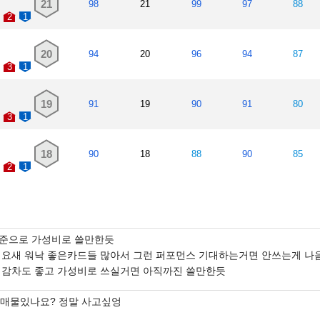
21
98
21
99
97
88
2
1
20
94
20
96
94
87
3
1
19
91
19
90
91
80
3
1
18
90
18
88
90
85
2
1
준으로 가성비로 쓸만한듯
 요새 워낙 좋은카드들 많아서 그런 퍼포먼스 기대하는거면 안쓰는게 나
 감차도 좋고 가성비로 쓰실거면 아직까진 쓸만한듯
카 매물있나요? 정말 사고싶엉