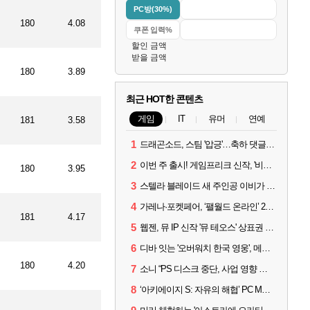
PC방(30%)
180
4.08
할인 금액
받을 금액
180
3.89
최근 HOT한 콘텐츠
게임
IT
유머
연예
181
3.58
1
드래곤소드, 스팀 '압긍'…축하 댓글 달고 게임 코드 받자!
2
이번 주 출시! 게임프리크 신작, '비스트 오브 리인카네이션'
180
3.95
3
스텔라 블레이드 새 주인공 이비가 부릅니다, 'Wanna be in LOVE' 뮤비 공개
4
가레나·포켓페어, ‘팰월드 온라인’ 2026년 출시 예고
181
4.17
5
웹젠, 뮤 IP 신작 '뮤 테오스' 상표권 출원
6
디바 잇는 '오버워치 한국 영웅', 메카 파일럿 디몬 나온다
180
4.20
7
소니 “PS 디스크 중단, 사업 영향 없다”
8
‘아키에이지 S: 자유의 해협’ PC MMORPG로 개발한다