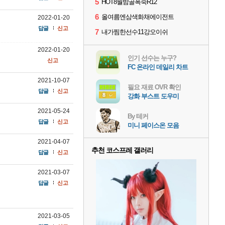
5
HOT8월밤골폭죽R12
6
올여름엔삼색화채에이전트
2022-01-20
답글
신고
7
내가찜한선수11강오이쉬
2022-01-20
인기 선수는 누구?
신고
FC 온라인 데일리 차트
2021-10-07
필요 재료 OVR 확인
답글
신고
강화 부스트 도우미
2021-05-24
By 테커
답글
신고
미니 페이스온 모음
2021-04-07
추천 코스프레 갤러리
답글
신고
2021-03-07
답글
신고
2021-03-05