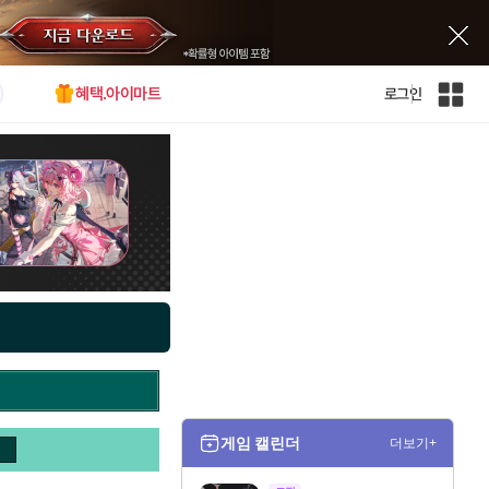
혜택.아이마트
로그인
인
벤
전
체
사
이
트
맵
게임 캘린더
더보기+