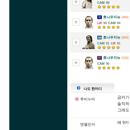
98
호나우지뉴
[490]
94
94
호나우지뉴
[890]
91
91
호나우지뉴
[105]
90
나도 한마디
금카기
루비누비
솔직히
그래도
얘 9
엔젤민아