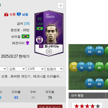
라
2
보통
1
낮음
90
급여
[18]
등번호 - 10번
브라질
레전더리
호나우지뉴
LB
LWB
18
64
69
2025.02.27 현재가
GK
SW
CB
CDM
22
56
56
66
슛 선호
, 화려한 개인기
, 테크니컬 드리블러
,
RB
RWB
64
69
스
드리블
수비
피지컬
선수 평점
9
93
40
79
★★★★★
집중 훈련 계산기