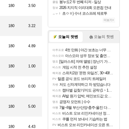
봉누도2 두 번째 티저 - 일상
클립
180
3.50
2026 치지직 이리대회 오픈컵 안내
정보
초ㅇㅎ) 수녀 코스프레 제로투
ㅗㅜㅑ
더보기+
180
3.22
오늘의 팟벤
오늘의 핫벤
180
4.89
4컷 만화 | 야간 보초는 너무 힘들어
아주프로
아스오라 성우 정보 및 출연작 모음
아스오라
[일러스트] 자매 앨범 | 장난기 가득한 오후의 공원 (리메이크판)
명조
180
1.00
게임 시작 전 추천 설정
비스트
스위치2판 ‘몬헌 와일즈’, 30~40fps 목표 추정
해외겜
탈콥 공식 코드 브리치 트레일러
PV
저도 신차계약하고 차 받았습니다
차벤
180
0.00
챕터별 길찾기/지도 공략 (1 ~ 12장)
비스트
AI발 원가 압박, 메인보드값 오르나
해외겜
공명자 모먼트 | 수수
명조
180
5.00
7월~8월 부산-단양-충주-울진 다녀왔어요~
여행
비스트 오브 리인카네이션 정보/공략글 모음
비스트
쿠를 먼저 보내서 기습하는 법
비스트
비스트 오브 리인카네이션 오픈 트레일러
PV
180
4.43