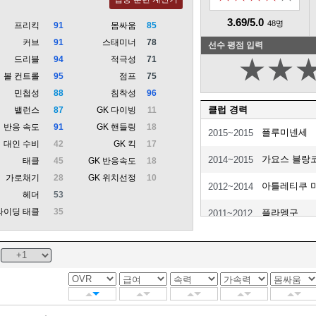
3.69/5.0
48명
프리킥
91
몸싸움
85
커브
91
스태미너
78
선수 평점 입력
드리블
94
적극성
71
★
★
볼 컨트롤
95
점프
75
민첩성
88
침착성
96
클럽 경력
밸런스
87
GK 다이빙
11
반응 속도
91
GK 핸들링
18
플루미넨세
2015~2015
대인 수비
42
GK 킥
17
가요스 블랑코
2014~2015
태클
45
GK 반응속도
18
가로채기
28
GK 위치선정
10
아틀레티쿠 
2012~2014
헤더
53
라이딩 태클
35
플라멩구
2011~2012
밀라노 FC
2008~2011
FC 바르셀로
2003~2008
파리 생제르
2001~2003