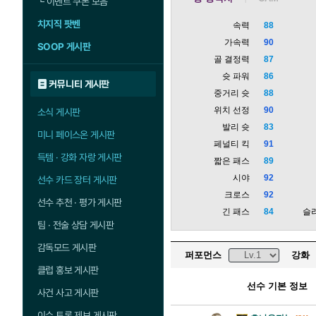
└
이벤트 쿠폰 모음
치지직 팟벤
속력
88
가속력
90
SOOP 게시판
골 결정력
87
슛 파워
86
커뮤니티 게시판
중거리 슛
88
위치 선정
90
소식 게시판
발리 슛
83
미니 페이스온 게시판
페널티 킥
91
득템 · 강화 자랑 게시판
짧은 패스
89
시야
92
선수 카드 장터 게시판
크로스
92
선수 추천 · 평가 게시판
긴 패스
84
슬
팀 · 전술 상담 게시판
감독모드 게시판
퍼포먼스
강화
클럽 홍보 게시판
선수 기본 정보
사건 사고 게시판
이슈 토론 제보 게시판