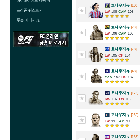
바이오하자드 레퀴엠
호나우지뉴
[106]
드래곤 퀘스트7
108
108
풋볼 매니저26
호나우지뉴
[79]
106
106
호나우지뉴
[78]
105
104
호나우지뉴
[48]
102
102
호나우지뉴
[178]
102
102
호나우지뉴
[239]
99
99
호나우지뉴
[138]