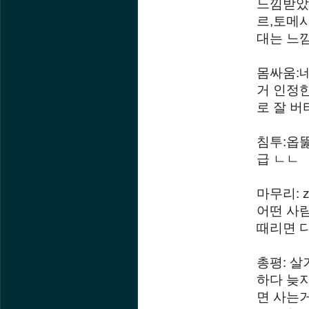
느낌받았
르,토메시
대는 느
몸싸움:
거 인정한
로 잘 
침투:옵
급 ㄴㄴ
마무리: 
어떤 사
때리면 
총평: 살
하다 늦
면 사는