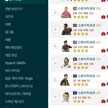
스토이치코프
팟벤 바로가기
[25]
107
107
치지직
2
차벤
스토이치코프
[20]
106
106
걸그룹
2
여행
스토이치코프
[22]
해외게임정보
103
103
2
게임 영상
스토이치코프
[76]
HyperX OMEN
100
100
2
브이 라이징
스토이치코프
[32]
일곱 개의 대죄: Origin
96
97
2
몬스터헌터 스토리즈3
스토이치코프
[30]
바이오하자드 레퀴엠
93
93
2
드래곤 퀘스트7