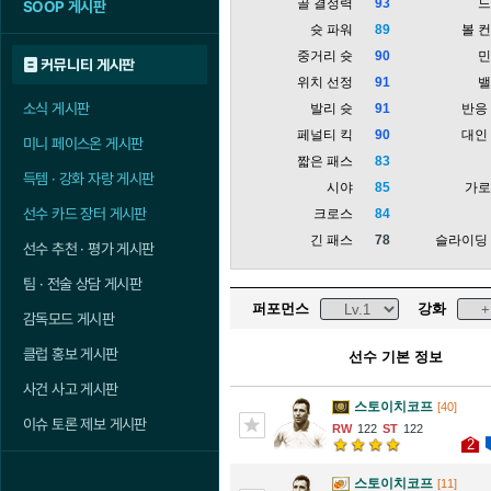
골 결정력
93
SOOP 게시판
슛 파워
89
볼 
중거리 슛
90
커뮤니티 게시판
위치 선정
91
소식 게시판
발리 슛
91
반응
페널티 킥
90
대인
미니 페이스온 게시판
짧은 패스
83
득템 · 강화 자랑 게시판
시야
85
가
선수 카드 장터 게시판
크로스
84
긴 패스
78
슬라이딩
선수 추천 · 평가 게시판
팀 · 전술 상담 게시판
퍼포먼스
강화
감독모드 게시판
클럽 홍보 게시판
선수 기본 정보
사건 사고 게시판
스토이치코프
[40]
이슈 토론 제보 게시판
122
122
2
스토이치코프
[11]