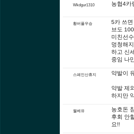
농협4카
Wkdgur1310
5카 쓰면
황버풀우승
브도 1
미친선수
멍청해지
하고 신세
중임 나
약발이 
스페인산휴지
약발 제
하지만 
농호돈 
월베유
후회 안할
요!!