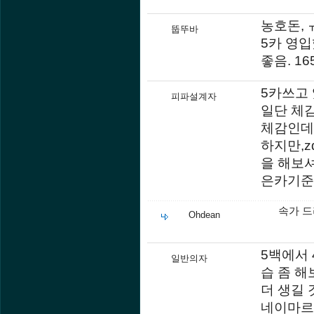
농호돈,
뚭뚜바
5카 영입
좋음. 1
5카쓰고
피파설계자
일단 체
체감인데
하지만,
을 해보
은카기준
속가 드
Ohdean
5백에서 
일반의자
습 좀 해
더 생길 
네이마르 