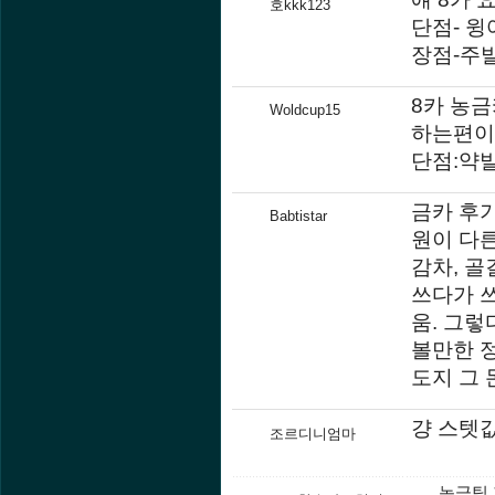
호kkk123
단점- 
장점-주발
8카 농
Woldcup15
하는편이
단점:약발
금카 후
Babtistar
원이 다
감차, 골
쓰다가 
움. 그렇
볼만한 정
도지 그 
걍 스텟값
조르디니엄마
농금팀 