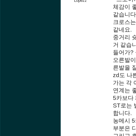
Lopezz
체감이 
같습니다
크로스는
같네요.
중거리 
거 같습니
들어가?
오른발이
른발을 잘
zd도 나
가는 각
연계는 좋
5카보다 
ST로는 
합니다.
농메시 
부분은 
그리고 