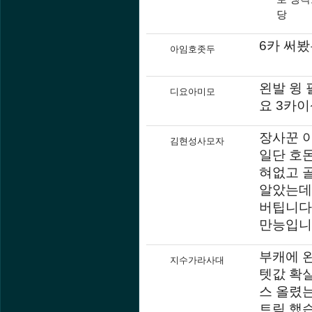
당
6카 써
아임호좃두
왼발 윙
디요아미모
요 3카이
장사꾼 
김현성사모자
일단 호
혀없고 
알았는데
버팁니다
만능입니
부캐에 
지수가라사대
텟값 확실
스 올렸
트릭 했