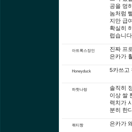
공을 멍하
놈처럼 
지만 급
확실히 하
럽습니다
진짜 프
아트록스장인
은카가 
5카쓰고 
Honeyduck
솔직히 정
하핫나랑
이상 쌀
력치가 사
분히 한다
은카가 
쿼티짱