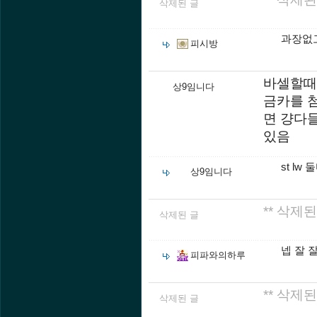
삭제된 글
과장없
피시방
바셀할때
상9임니다
금카를 
면 걍다
있음
st lw
상9임니다
** 삭제된
삭제된 글
넵 잘 
피파와의하루
** 삭제된
삭제된 글