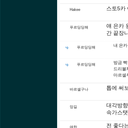
스토5카 
Hakee
얘 은카 
푸르딩딩해
간 끝장나
내 은카
푸르딩딩해
방금 빡
푸르딩딩해
드리블체
마르셀루
톱에 써
바르셀구나
대각방향
앙길
속가스탯
전 좋다
애한