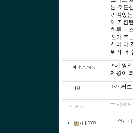
는 호돈
끼여있는
이 저한
침투는 
신이 조금
신이 더 
뭐가 더 
ls에 
피파만안해잉
제왕이 되었
1카 써
애한
** 삭제된
삭제된 글
안사 
세후5000