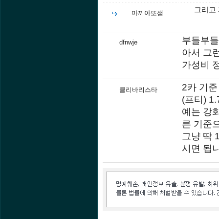
그리고 
마끼아또잼
부들부들
dfnwje
아서 그런
가성비 
2카 기준
클리바리스타
(프티) 
예는 강
른 기준
그냥 딱 
시면 됩니