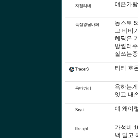
얘은카랑
자켈리네
농스토 
득점왕남바페
고 비비
헤딩은 
방찔러주
잘쓰는중
티티 호돈
Tracer3
욕하는게
옥따까리
잇고 내
얘 왜이
Sryul
가성비 
flksajhf
백 밀고