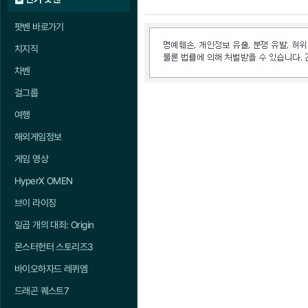
팟벤 바로가기
치지직
차벤
걸그룹
여행
해외게임정보
게임 영상
HyperX OMEN
브이 라이징
일곱 개의 대죄: Origin
몬스터헌터 스토리즈3
바이오하자드 레퀴엠
드래곤 퀘스트7