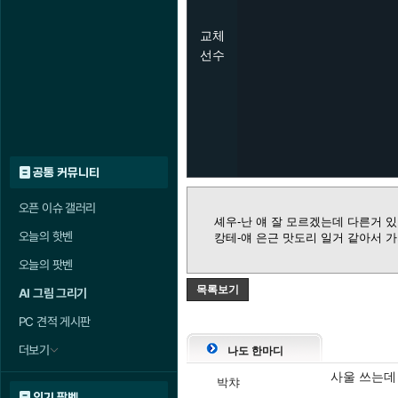
교체
선수
공통 커뮤니티
오픈 이슈 갤러리
셰우-난 얘 잘 모르겠는데 다른거 
오늘의 핫벤
캉테-얘 은근 맛도리 일거 같아서 
오늘의 팟벤
목록보기
AI 그림 그리기
PC 견적 게시판
더보기
나도 한마디
사울 쓰는데
박챠
인기 팟벤