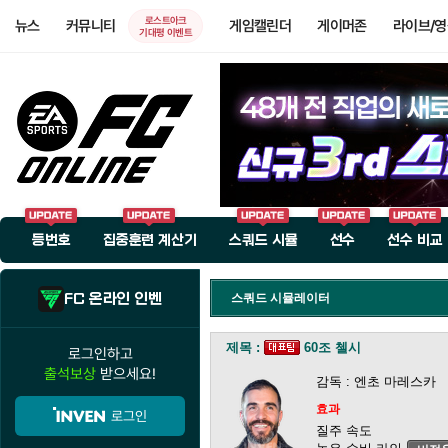
로스트아크
뉴스
커뮤니티
게임캘린더
게이머존
라이브/
기대평 이벤트
등번호
집중훈련 계산기
스쿼드 시뮬
선수
선수 비교
FC 온라인 인벤
스쿼드 시뮬레이터
제목 :
60조 첼시
로그인하고
출석보상
받으세요!
감독 : 엔초 마레스카
효과
로그인
질주 속도