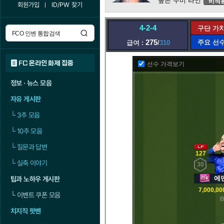
높은 수비 라인
비적
회원가입
ID/PW 찾기
4-2-4
구단 가
275
주요 선
급여 :
/
310
FC 온라인 화제 집중
선수 가격보기
정보 · 뉴스 모음
자유 게시판
└
3추 모음
└
10추 모음
└
질문과 답변
127
└
실축 이야기
30
에덴
팁과 노하우 게시판
7,000,00
└
이벤트 쿠폰 모음
B
치지직 팟벤